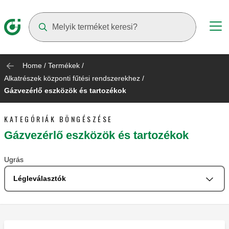
Suggestions will appear as you type
Home
/
Termékek
/
Alkatrészek központi fűtési rendszerekhez
/
Gázvezérlő eszközök és tartozékok
KATEGÓRIÁK BÖNGÉSZÉSE
Gázvezérlő eszközök és tartozékok
Ugrás
Légleválasztók