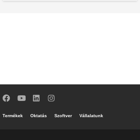
Vízütés csillapító hurok.
Footer main navigation
Termékek
Oktatás
Szoftver
Vállalatunk