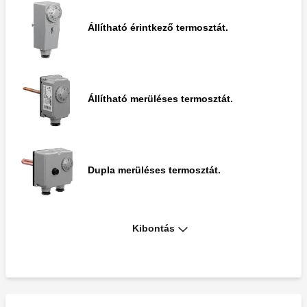
Állítható érintkező termosztát.
Állítható merüléses termosztát.
Dupla merüléses termosztát.
Kibontás
Merüléses biztonsági termosztát kézi
újraindítással.
Rozsdamentes acél zseb háztartási