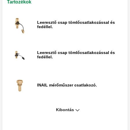
Tartozékok
Leeresztő csap tömlőcsatlakozással és
fedéllel.
Leeresztő csap tömlőcsatlakozással és
fedéllel.
INAIL mérőműszer csatlakozó.
Kibontás
Háromutas csap INAIL nyomásmérő
műszerhez.