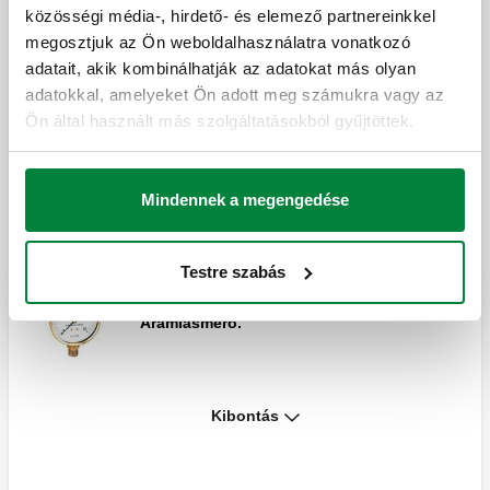
Nyomásmérők
közösségi média-, hirdető- és elemező partnereinkkel
megosztjuk az Ön weboldalhasználatra vonatkozó
adatait, akik kombinálhatják az adatokat más olyan
adatokkal, amelyeket Ön adott meg számukra vagy az
Nyomásmérő.
Ön által használt más szolgáltatásokból gyűjtöttek.
Mindennek a megengedése
Nyomásmérő a tágulási tartály
nyomáspróbájához.
Testre szabás
Áramlásmérő.
Kibontás
Háromutas csap INAIL nyomásmérő
műszerhez.