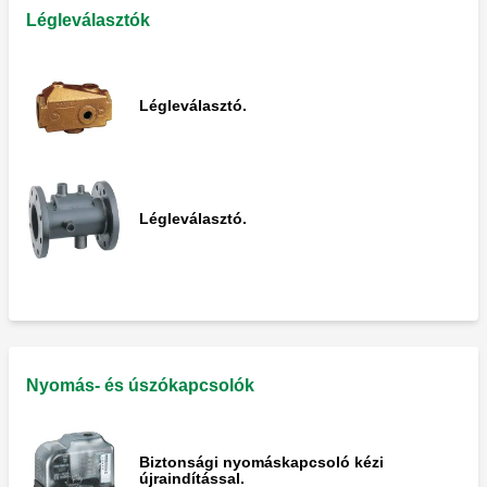
Légleválasztók
Légleválasztó.
Légleválasztó.
Nyomás- és úszókapcsolók
Biztonsági nyomáskapcsoló kézi
újraindítással.