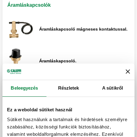
használatra, mentes az INAIL tanúsítási
Áramláskapcsolók
követelményei alól.
Áramláskapcsoló mágneses kontaktussal.
Tartalék zseb.
Áramláskapcsoló.
MISSING
Beleegyezés
Részletek
A sütikről
Pengekészlet.
Ez a weboldal sütiket használ
Sütiket használunk a tartalmak és hirdetések személyre
szabásához, közösségi funkciók biztosításához,
valamint weboldalforgalmunk elemzéséhez. Ezenkívül