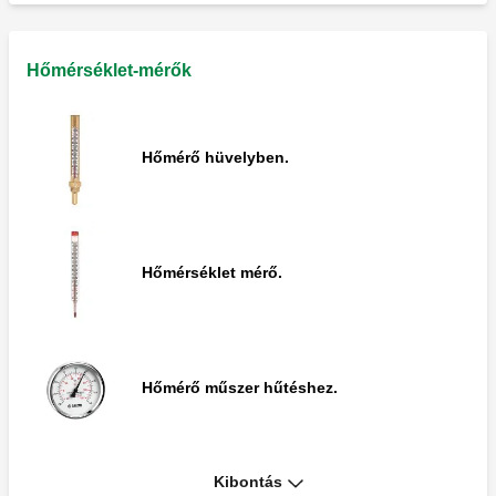
Vízütés csillapító hurok.
Hőmérséklet-mérők
Hőmérő hüvelyben.
Hőmérséklet mérő.
Hőmérő műszer hűtéshez.
Kibontás