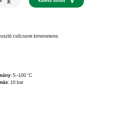
se
Keress boltot
elosztó csőcsonk kimeneteire.
omány
:
5–100 °C
omás
:
10 bar