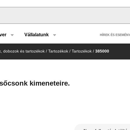
u type
Header 
ver
Vállalatunk
HÍREK ÉS ESEMÉN
k, dobozok és tartozékok
/
Tartozékok
/
Tartozékok
/
385000
csőcsonk kimeneteire.