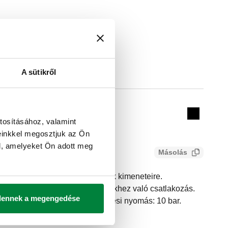
ok 2
A sütikről
Actions
Collapse 
a
tosításához, valamint
einkkel megosztjuk az Ön
l, amelyeket Ön adott meg
Másolás
ós tömítés, az elosztó csőcsonk kimeneteire.
 23 p.1,5 F, Caleffi szerelvényekhez való csatlakozás.
dennek a megengedése
 rögzítő anya. Maximális működési nyomás: 10 bar.
: 5–100 °C.