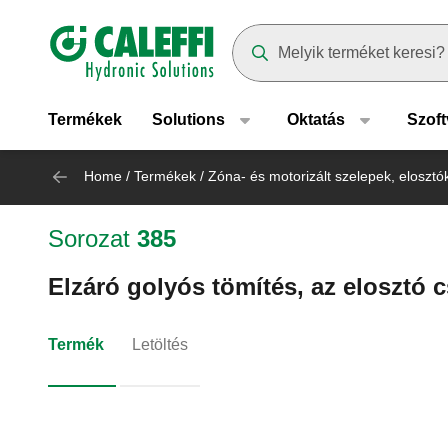
Header main navigation
Suggestions will appear as yo
Termékek
Solutions
Oktatás
Szoft
Home
/
Termékek
/
Zóna- és motorizált szelepek, elosztó
Sorozat
385
Elzáró golyós tömítés, az elosztó 
Termék
Letöltés