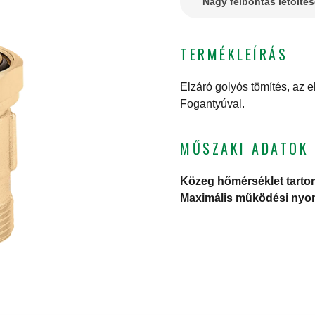
Nagy felbontás letölté
TERMÉKLEÍRÁS
Elzáró golyós tömítés, az 
Fogantyúval.
MŰSZAKI ADATOK
Közeg hőmérséklet tart
Maximális működési ny