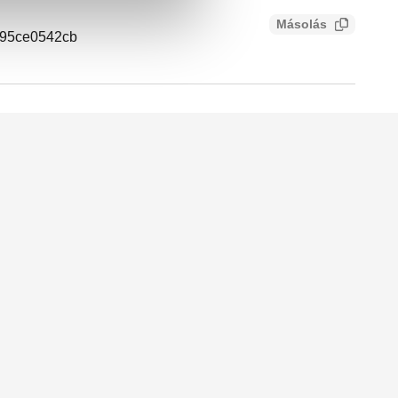
Másolás
d95ce0542cb