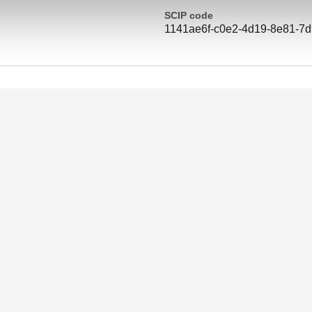
SCIP code
1141ae6f-c0e2-4d19-8e81-7