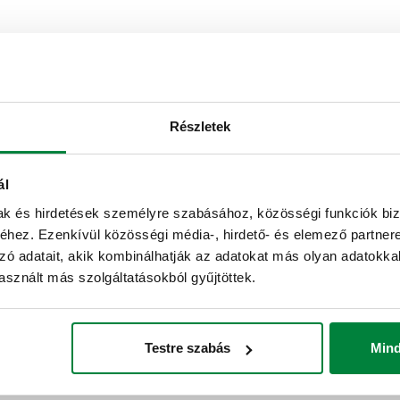
ok 1
Csatlakozás
Részletek
ál
23 p. 1,5 M
rögzítő any
mak és hirdetések személyre szabásához, közösségi funkciók biz
hez. Ezenkívül közösségi média-, hirdető- és elemező partner
zó adatait, akik kombinálhatják az adatokat más olyan adatokka
Tender szövege
sznált más szolgáltatásokból gyűjtöttek.
CALEFFI, 385000. Elzáró goly
Fogantyúval. Csatlakozások 1:
Testre szabás
Min
Csatlakozások 2: 23 p. 1,5 M,
Közeg hőmérséklet tartomány