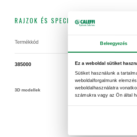
RAJZOK ÉS SPECIFIKÁCIÓK
Termékkód
Csatlakozás
Beleegyezés
Ez a weboldal sütiket haszn
385000
23 p.1,5 F
Sütiket használunk a tartal
weboldalforgalmunk elemzésé
weboldalhasználatra vonatko
3D modellek
számukra vagy az Ön által ha