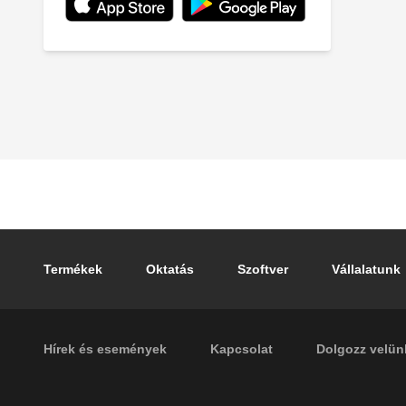
Footer main navigation
Termékek
Oktatás
Szoftver
Vállalatunk
Footer secondary navigation
Hírek és események
Kapcsolat
Dolgozz velün