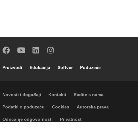
Footer main navigation
Proizvodi
Edukacija
Softver
Poduzeće
Footer secondary navigation
Novosti i događaji
Kontakti
Radite s nama
Footer menu
Podatki o poduzeću
Cookies
Autorska prava
Odricanje odgovornosti
Privatnost