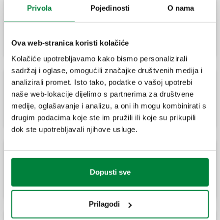
Privola
Pojedinosti
O nama
Kutna spojnica.
Ova web-stranica koristi kolačiće
Kolačiće upotrebljavamo kako bismo personalizirali
sadržaj i oglase, omogućili značajke društvenih medija i
analizirali promet. Isto tako, podatke o vašoj upotrebi
naše web-lokacije dijelimo s partnerima za društvene
Kutna spojnica s M-priključkom.
medije, oglašavanje i analizu, a oni ih mogu kombinirati s
drugim podacima koje ste im pružili ili koje su prikupili
dok ste upotrebljavali njihove usluge.
Kutna spojnica sa Ž-priključkom.
Dopusti sve
Prilagodi