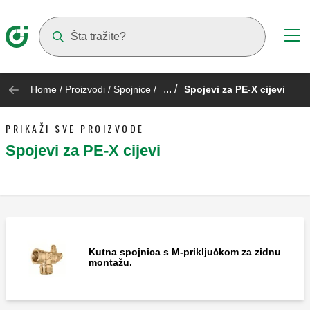
Suggestions will appear as you type
... /
Home
/
Proizvodi
/
Spojnice
/
Spojevi za PE-X cijevi
PRIKAŽI SVE PROIZVODE
Spojevi za PE-X cijevi
Kutna spojnica s M-priključkom za zidnu
montažu.