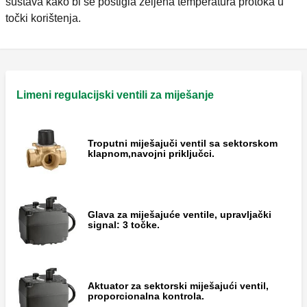
sustava kako bi se postigla željena temperatura protoka u
točki korištenja.
Limeni regulacijski ventili za miješanje
Troputni miješajuči ventil sa sektorskom
klapnom,navojni priključci.
Glava za miješajuće ventile, upravljački
signal: 3 točke.
Aktuator za sektorski miješajući ventil,
proporcionalna kontrola.