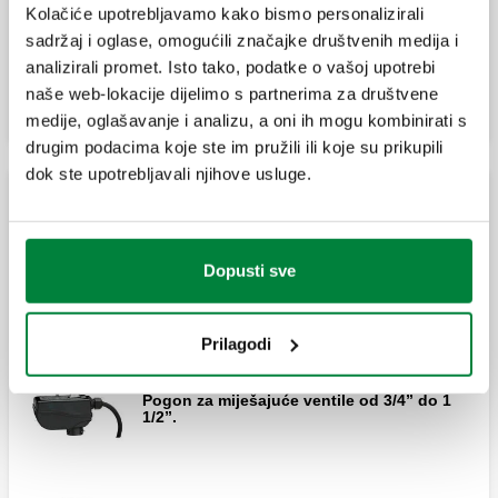
Kolačiće upotrebljavamo kako bismo personalizirali
sadržaj i oglase, omogućili značajke društvenih medija i
Proširi
analizirali promet. Isto tako, podatke o vašoj upotrebi
Četveroputni miješajući ventil, prirubnički
priključci, leptirasta klapna.
naše web-lokacije dijelimo s partnerima za društvene
medije, oglašavanje i analizu, a oni ih mogu kombinirati s
drugim podacima koje ste im pružili ili koje su prikupili
dok ste upotrebljavali njihove usluge.
Troputni miješajući ventil, prirubnički
priključci, leptirasta klapna.
Servomotori
Dopusti sve
Pogon za miješajuće ventile od 3/4” do 1
1/2”.
Troputni miješajući ventil, prirubnički
priključci, leptirasta klapna.
Prilagodi
Pogon za miješajuće ventile od 3/4” do 1
1/2”.
Troputni miješajući ventil, sa sektorskom
klapnom.