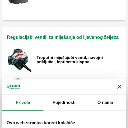
Regulacijski ventili za miješanje od lijevanog željeza
Troputni miješajući ventil, navojni
priključci, leptirasta klapna
Četveroputni miješajući ventil, navojni
priključci, leptirasta klapna.
Privola
Pojedinosti
O nama
Troputni miješajući ventil, prirubnički
priključci, leptirasta klapna.
Ova web-stranica koristi kolačiće