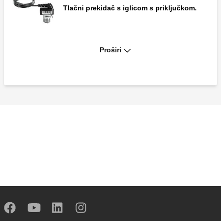
Tlačni prekidač s iglicom s priključkom.
Proširi
Detektor točke orošavanja.
Daljinski regulator.
Digitalni regulator temperature za grijanje i
hlađenje.
Digitalni regulator temperature