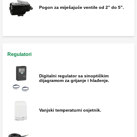
Pogon za miješajuće ventile od 2” do 5”.
Regulatori
Digitalni regulator sa sinoptičkim
dijagramom za grijanje i hlađenje.
Vanjski temperaturni osjetnik.