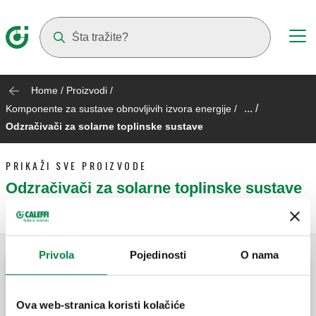
Suggestions will appear as you type
Home
/
Proizvodi
/
... /
Komponente za sustave obnovljivih izvora energije
/
Odzračivači za solarne toplinske sustave
PRIKAŽI SVE PROIZVODE
Odzračivači za solarne toplinske sustave
Privola
Pojedinosti
O nama
DISCAL, Deaerator za solarne toplinske
sustave.
Ova web-stranica koristi kolačiće