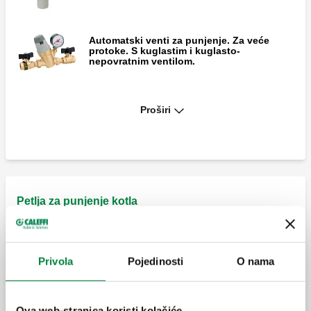
Automatski venti za punjenje. Za veće
protoke. S kuglastim i kuglasto-
nepovratnim ventilom.
Jedinica za automatsko punjenje s
Proširi
pretpodešavanjem, zaštita od kamenca,
mogućnost revizije, s indikatorom
postavke tlaka, ručna slavina, sito,
regulacijski ventil.
Petlja za punjenje kotla
ROBOFIL, Petlja za punjenje bojlera.
Privola
Pojedinosti
O nama
Ova web-stranica koristi kolačiće