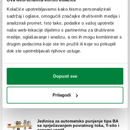
Kolačiće upotrebljavamo kako bismo personalizirali
sadržaj i oglase, omogućili značajke društvenih medija i
Jedinica za punjenje sa zaštitom od povratnog toka
analizirali promet. Isto tako, podatke o vašoj upotrebi
tipa CA
naše web-lokacije dijelimo s partnerima za društvene
medije, oglašavanje i analizu, a oni ih mogu kombinirati s
drugim podacima koje ste im pružili ili koje su prikupili
Automatska grupa za punjenje s cijevnim
dok ste upotrebljavali njihove usluge.
odvajačem tip CA i zapornim ventilima.
Dopusti sve
Prilagodi
Jedinica za punjenje sa zaštitom od povratnog toka
tipa BA
Jedinica za automatsko punjenje tipa BA
sa sprječavanjem povratnog toka, Y-sito i
zaporni ventil.