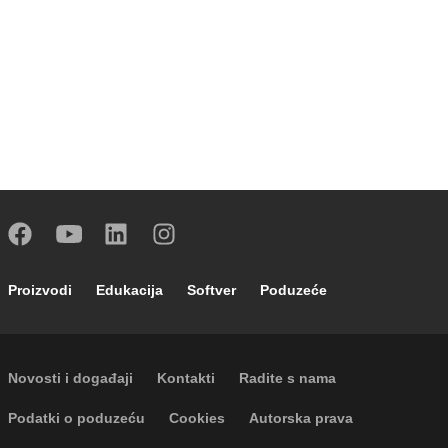
Footer main navigation
Proizvodi
Edukacija
Softver
Poduzeće
Footer secondary navigation
Novosti i događaji
Kontakti
Radite s nama
Footer menu
Podatki o poduzeću
Cookies
Autorska prava