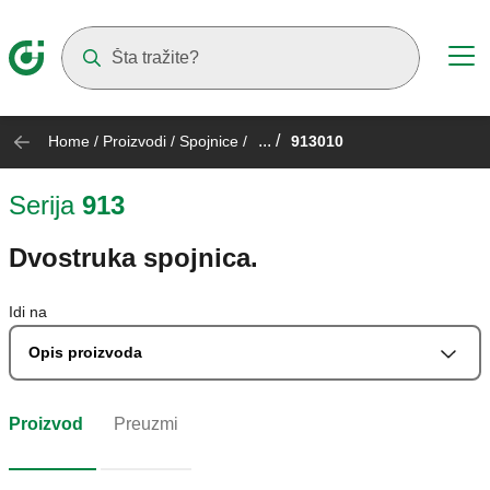
Suggestions will appear as you type
... /
Home
/
Proizvodi
/
Spojnice
/
913010
Serija
913
Dvostruka spojnica.
Idi na
Opis proizvoda
Proizvod
Preuzmi