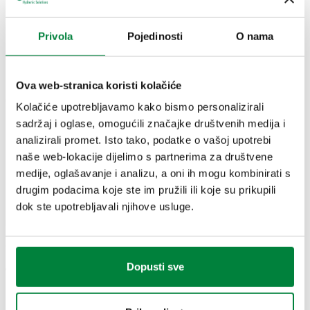
Medium temperature range
:
-25–120 °C
Privola
Pojedinosti
O nama
Maximum working pressure
:
16 bar
NOTE
Ova web-stranica koristi kolačiće
O-seal mehanički spojevi nisu prikladni za korištenje s RME
Kolačiće upotrebljavamo kako bismo personalizirali
(Rape Methyl Ester) gorivom.
sadržaj i oglase, omogućili značajke društvenih medija i
analizirali promet. Isto tako, podatke o vašoj upotrebi
naše web-lokacije dijelimo s partnerima za društvene
medije, oglašavanje i analizu, a oni ih mogu kombinirati s
NACRTI I SPECIFIKACIJE
drugim podacima koje ste im pružili ili koje su prikupili
dok ste upotrebljavali njihove usluge.
Broj dijela
Priključak 1
Actions
Dopusti sve
913010
Ø 10
Coll