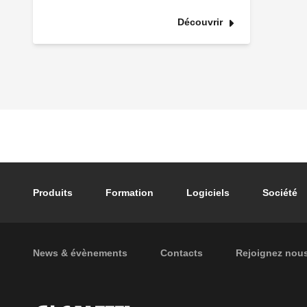
Découvrir
Footer main navigation
Produits
Formation
Logiciels
Société
Footer secondary navigation
News & évènements
Contacts
Rejoignez nou