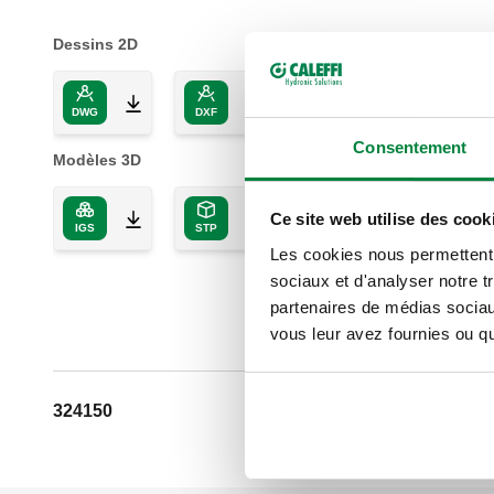
Dessins 2D
DWG
DXF
PDF
Consentement
Modèles 3D
Ce site web utilise des cook
IGS
STP
Les cookies nous permettent d
sociaux et d'analyser notre t
partenaires de médias sociaux
vous leur avez fournies ou qu'
324150
G 3/4" A (ISO 228-1)