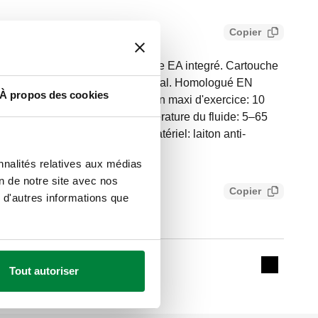
Copier
ère avec clapet anti-retour type EA integré. Cartouche
e. Prises de pression amont et aval. Homologué EN
À propos des cookies
G 1/2" A (ISO 228-1) M. Pression maxi d'exercice: 10
 clapet: 0,5 kPa. Plage de température du fluide: 5–65
 DN 20 (clapet anti-retour). Matériel: laiton anti-
nnalités relatives aux médias
on de notre site avec nos
Copier
 d'autres informations que
7ff701400eb
tour)
Tout autoriser
Expand de