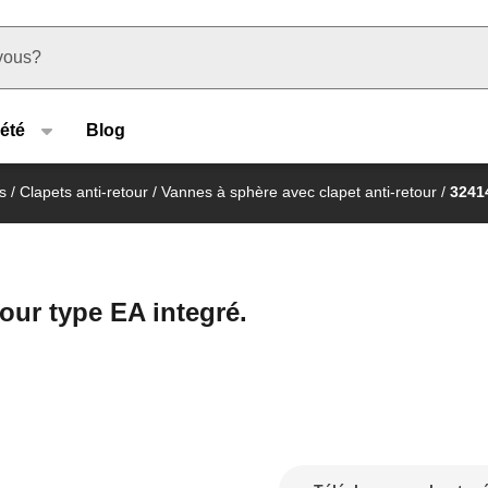
u type
été
Blog
s
/
Clapets anti-retour
/
Vannes à sphère avec clapet anti-retour
/
3241
our type EA integré.