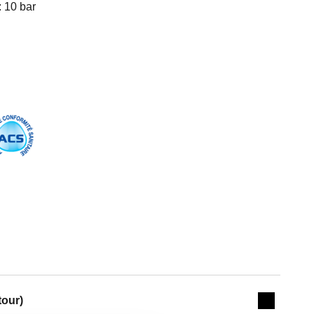
:
10 bar
Actions
tour)
Collapse 