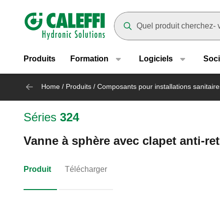
Header main navigation
Suggestions will appear as yo
Produits
Formation
Logiciels
Soci
Home
/
Produits
/
Composants pour installations sanitaire
Séries
324
Vanne à sphère avec clapet anti-ret
Produit
Télécharger