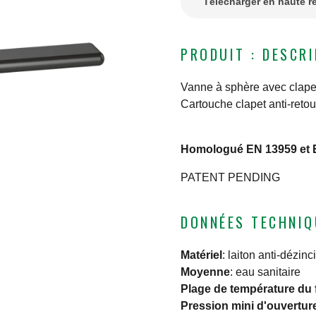
Télécharger en haute r
PRODUIT : DESCR
Vanne à sphère avec clapet 
Cartouche clapet anti-reto
Homologué EN 13959 et 
PATENT PENDING
DONNÉES TECHNIQ
Matériel
:
laiton anti-dézinc
Moyenne
:
eau sanitaire
Plage de température du 
Pression mini d'ouvertur