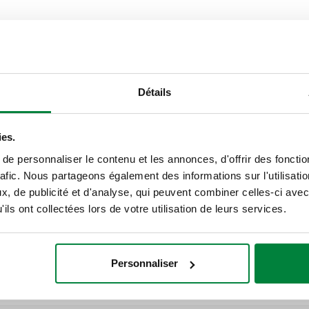
Texte de présentation
CALEFFI, 324140. Vanne à sph
clapet anti-retour remplaçabl
Détails
13959 et EN 13828. Raccord: 
bar. Pression mini d'ouverture
°C. Moyenne: eau sanitaire. DN:
ies.
dézincification DR "low lead".
e personnaliser le contenu et les annonces, d'offrir des fonctio
rafic. Nous partageons également des informations sur l'utilisati
SCIP code
, de publicité et d'analyse, qui peuvent combiner celles-ci avec
cc0bbdd0-41cc-427a-b0b4-a
ils ont collectées lors de votre utilisation de leurs services.
 M
DN 20 (clapet anti-re
Personnaliser