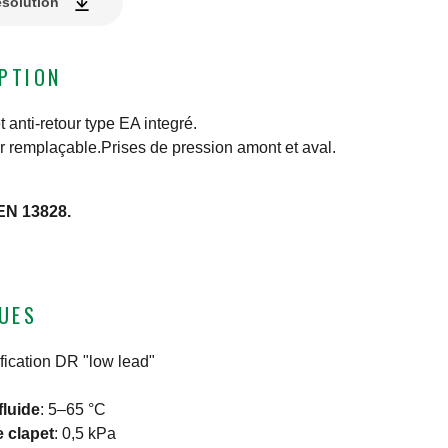
ésolution
IPTION
anti-retour type EA integré.
ur remplaçable.Prises de pression amont et aval.
EN 13828.
UES
ification DR "low lead"
fluide
:
5–65 °C
e clapet
:
0,5 kPa