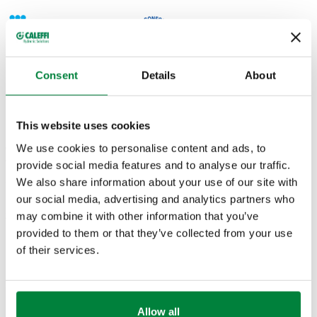
Consent
Details
About
DESSINS ET SPÉCIFICATIONS
This website uses cookies
We use cookies to personalise content and ads, to
Code
Raccord
DN
Actions
article
provide social media features and to analyse our traffic.
We also share information about your use of our site with
our social media, advertising and analytics partners who
G 1/2" A (ISO 228-
DN 20 (clapet anti-
may combine it with other information that you’ve
324140
Coll
1) M
retour)
provided to them or that they’ve collected from your use
of their services.
Dessins 2D
Allow all
DWG
DXF
PDF