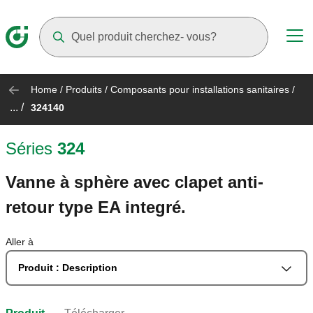
Suggestions will appear as you type
Home
/
Produits
/
Composants pour installations sanitaires
/
... /
324140
Séries
324
Vanne à sphère avec clapet anti-
retour type EA integré.
Aller à
Produit : Description