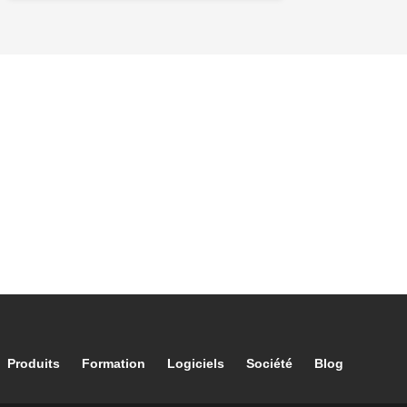
Footer main navigation
Produits
Formation
Logiciels
Société
Blog