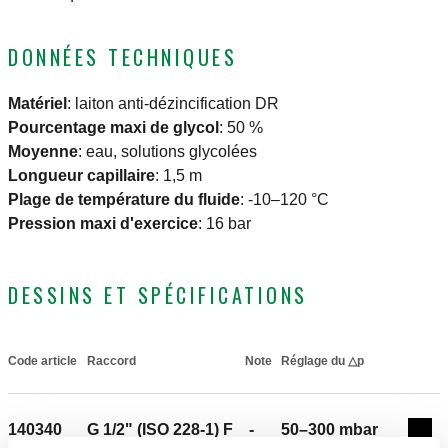
DONNÉES TECHNIQUES
Matériel
:
laiton anti-dézincification DR
Pourcentage maxi de glycol
:
50 %
Moyenne
:
eau, solutions glycolées
Longueur capillaire
:
1,5 m
Plage de température du fluide
:
-10–120 °C
Pression maxi d'exercice
:
16 bar
DESSINS ET SPÉCIFICATIONS
Code article
Raccord
Note
Réglage du △p
Actions
140340
G 1/2" (ISO 228-1) F
-
50–300 mbar
Coll