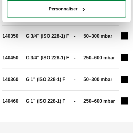
-10–120 °C. Réglage du △p: 50–300 mbar. Longueur
Personnaliser
capillaire: 1,5 m. Pourcentage maxi de glycol: 50 %.
140440
G 1/2" (ISO 228-1) F
-
250–600 mbar
Exp
Moyenne: eau, solutions glycolées. Matériel: laiton anti-
dézincification DR.
140350
G 3/4" (ISO 228-1) F
-
50–300 mbar
Exp
140450
G 3/4" (ISO 228-1) F
-
250–600 mbar
Exp
140360
G 1" (ISO 228-1) F
-
50–300 mbar
Exp
140460
G 1" (ISO 228-1) F
-
250–600 mbar
Exp