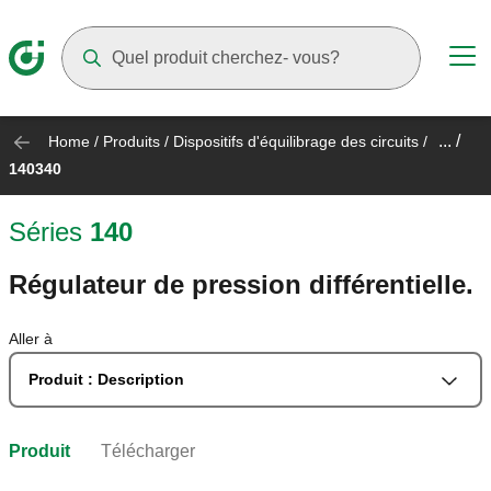
Suggestions will appear as you type
... /
Home
/
Produits
/
Dispositifs d'équilibrage des circuits
/
140340
Séries
140
Régulateur de pression différentielle.
Aller à
Produit : Description
Produit
Télécharger