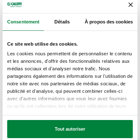
Dessins 2D
Consentement
Détails
À propos des cookies
DWG
DXF
Ce site web utilise des cookies.
Modèles 3D
Les cookies nous permettent de personnaliser le contenu
et les annonces, d'offrir des fonctionnalités relatives aux
IGS
STP
BIM
médias sociaux et d'analyser notre trafic. Nous
partageons également des informations sur l'utilisation de
notre site avec nos partenaires de médias sociaux, de
publicité et d'analyse, qui peuvent combiner celles-ci
Texte de présentation
Afficher
Copier
avec d'autres informations que vous leur avez fournies
ou qu'ils ont collectées lors de votre utilisation de leurs
CALEFFI, 140340. Régulateur de pression
services.
différentielle. Avec coque d'isolation. Avec tube
SCIP code
Afficher
52818d38-ce74-482c-beee-
capillaire de raccordement à la vanne sur la tuyauterie
Copier
Tout autoriser
0920c2362e4e
de départ. Raccord: G 1/2" (ISO 228-1) F. Pression
maxi d'exercice: 16 bar. Plage de température du fluide: