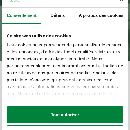
Consentement
Détails
À propos des cookies
Ce site web utilise des cookies.
Les cookies nous permettent de personnaliser le contenu
et les annonces, d'offrir des fonctionnalités relatives aux
médias sociaux et d'analyser notre trafic. Nous
partageons également des informations sur l'utilisation de
notre site avec nos partenaires de médias sociaux, de
Catégorie
publicité et d'analyse, qui peuvent combiner celles-ci
Ensemble résidentiel et
avec d'autres informations que vous leur avez fournies
local commercial
ou qu'ils ont collectées lors de votre utilisation de leurs
Partager
services.
Produit
Sanitaire
Tout autoriser