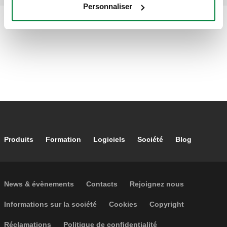
Personnaliser
Footer main navigation
Produits
Formation
Logiciels
Société
Blog
Footer secondary navigation
News & évènements
Contacts
Rejoignez nous
Footer menu
Informations sur la société
Cookies
Copyright
Réclamations
Politique de confidentialité