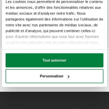
Les cookies nous permettent de personnaliser le contenu
et les annonces, d'offrir des fonctionnalités relatives aux
médias sociaux et d'analyser notre trafic. Nous
partageons également des informations sur l'utilisation de
Robinet manuel pour radiateurs. Version
droite.
notre site avec nos partenaires de médias sociaux, de
publicité et d'analyse, qui peuvent combiner celles-ci
avec d'autres informations que vous leur avez fournies
ou qu'ils ont collectées lors de votre utilisation de leurs
services.
Tout autoriser
Personnaliser