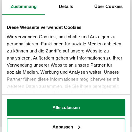
Zustimmung
Details
Über Cookies
DISCALDIRT®MAG, Séparateur d’air-pot de
décantation en technopolymère avec
aimant.
Diese Webseite verwendet Cookies
Wir verwenden Cookies, um Inhalte und Anzeigen zu
personalisieren, Funktionen für soziale Medien anbieten
DISCALDIRT®MAG, Séparateur d'air - pot
zu können und die Zugriffe auf unsere Website zu
de décantation en technopolymère avec
analysieren. Außerdem geben wir Informationen zu Ihrer
aimant.
Verwendung unserer Website an unsere Partner für
soziale Medien, Werbung und Analysen weiter. Unsere
Partner führen diese Informationen möglicherweise mit
weiteren Daten zusammen, die Sie ihnen bereitgestellt
Coque d'isolation pour séparateur d'air -
haben oder die sie im Rahmen Ihrer Nutzung der Dienste
pot de décantation avec aimants série
gesammelt haben.
5464.
Alle zulassen
Anpassen