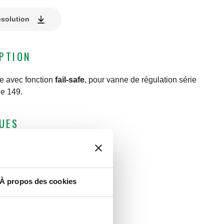
ésolution
IPTION
re avec fonction
fail-safe
, pour vanne de régulation série
e 149.
UES
tion
:
1,5 m
 V
2)–10 V, 2 points
À propos des cookies
54
biante
:
0–50 °C