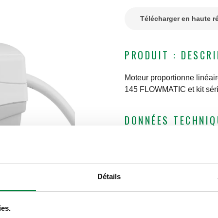
Télécharger en haute r
PRODUIT : DESCR
Moteur proportionne linéai
145 FLOWMATIC et kit séri
DONNÉES TECHNIQ
Longueur câble alimenta
Signal de feedback
:
0–10
Signal de commande
:
0 (
Détails
Classe de protection
:
IP 
Plage de température am
ies.
CERTIFICATIONS