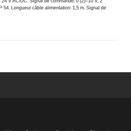
ue: 24 V AC/DC. Signal de commande: 0 (2)–10 V, 2
IP 54. Longueur câble alimentation: 1,5 m. Signal de