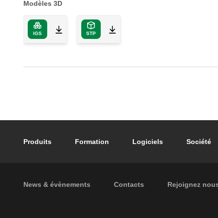
Modèles 3D
IGS
STP
Footer main navigation
Produits
Formation
Logiciels
Société
Footer secondary navigation
News & évènements
Contacts
Rejoignez nou