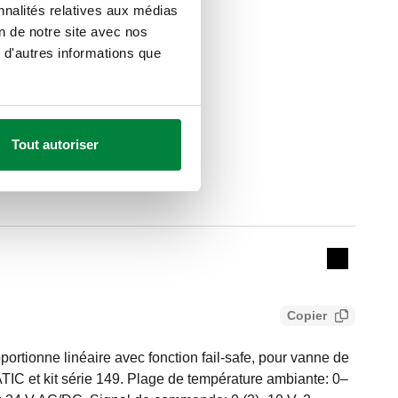
nnalités relatives aux médias
on de notre site avec nos
 d'autres informations que
Tout autoriser
Actions
Collapse 
Copier
rtionne linéaire avec fonction fail-safe, pour vanne de
IC et kit série 149. Plage de température ambiante: 0–