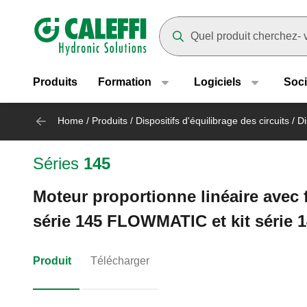
Header main navigation
Suggestions will appear as yo
Produits
Formation
Logiciels
Soci
Home
/
Produits
/
Dispositifs d'équilibrage des circuits
/
Di
Séries
145
Moteur proportionne linéaire avec f
série 145 FLOWMATIC et kit série 1
Produit
Télécharger