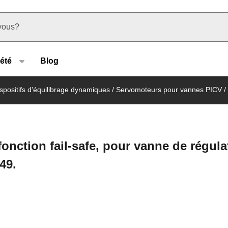
u type
été
Blog
spositifs d'équilibrage dynamiques
/
Servomoteurs pour vannes PICV
/
onction fail-safe, pour vanne de régula
49.