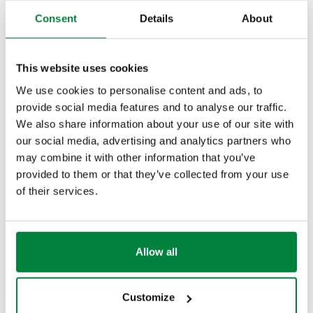
droit
droit
Consent
Details
About
Modèles 3D
This website uses cookies
We use cookies to personalise content and ads, to
BIM
provide social media features and to analyse our traffic.
We also share information about your use of our site with
our social media, advertising and analytics partners who
may combine it with other information that you’ve
Texte de présentation
Afficher
Copier
provided to them or that they’ve collected from your use
of their services.
CALEFFI, 343302. Té de réglage. Raccords droits.
Pour tube cuivre, plastique simple et multicouches.
SCIP code
Afficher
f6569ef8-7d07-4ac1-a33f-
Raccord radiateur: G 3/8" A (ISO 228-1) M, entrée,
Copier
4c8b800b446e
raccordement droit. Raccord tuyauterie: 23 p. 1,5,
Allow all
sortie, raccordement droit, raccord. Pression maxi
d'exercice: 10 bar. Plage de température du fluide: 5–
Customize
100 °C. Finition: chromé. Kvs: 1,32 m³/h. Matériel:
G 1/2" A (ISO 228-
23 p. 1,5