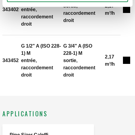
laiton.
1) M
sortie,
2,17
343402
entrée,
Exp
raccordement
m³/h
raccordement
droit
droit
G 1/2" A (ISO 228-
G 3/4" A (ISO
1) M
228-1) M
2,17
343452
entrée,
sortie,
Exp
m³/h
raccordement
raccordement
droit
droit
APPLICATIONS
Pipe Sizer Caleffi