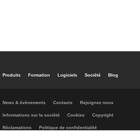
Footer main navigation
Produits
Formation
Logiciels
Société
Blog
Footer secondary navigation
News & évènements
Contacts
Rejoignez nous
Footer menu
Informations sur la société
Cookies
Copyright
Réclamations
Politique de confidentialité