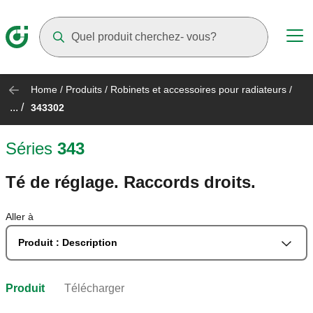
Suggestions will appear as you type
Home
/
Produits
/
Robinets et accessoires pour radiateurs
/
... /
343302
Séries
343
Té de réglage. Raccords droits.
Aller à
Produit : Description
Produit
Télécharger