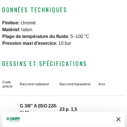
DONNÉES TECHNIQUES
Finition
:
chromé
Matériel
:
laiton
Plage de température du fluide
:
5–100 °C
Pression maxi d'exercice
:
10 bar
DESSINS ET SPÉCIFICATIONS
Code
Raccord radiateur
Raccord tuyauterie
Kvs
Actions
article
G 3/8" A (ISO 228-
23 p. 1,5
1) M
sortie,
1,32
343302
entrée,
Coll
raccordement
m³/h
raccordement