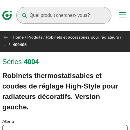
Suggestions will appear as you type
Home
/
Produits
/
Robinets et accessoires pour radiateurs
/
... /
400405
Séries
4004
Robinets thermostatisables et
coudes de réglage High-Style pour
radiateurs décoratifs. Version
gauche.
Aller à