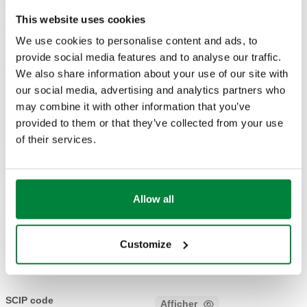
Code article
Raccord radiateur
Actions
tuyauterie
vanne
This website uses cookies
We use cookies to personalise content and ads, to
G 1/2" A (ISO
provide social media features and to analyse our traffic.
23 p. 1,5
1,27
400405
228-1) M
We also share information about your use of our site with
Coll
sortie
m³/h
entrée
our social media, advertising and analytics partners who
may combine it with other information that you’ve
provided to them or that they’ve collected from your use
Kv coude de
réglage
of their services.
1,37 m³/h
Modèles 3D
Allow all
Customize
Texte de présentation
Afficher
Copier
CALEFFI, 400405. Robinets thermostatisables et
coudes de réglage High-Style pour radiateurs
SCIP code
Afficher