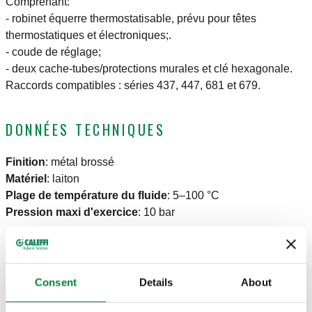
Comprenant:
- robinet équerre thermostatisable, prévu pour têtes
thermostatiques et électroniques;.
- coude de réglage;
- deux cache-tubes/protections murales et clé hexagonale.
Raccords compatibles : séries 437, 447, 681 et 679.
DONNÉES TECHNIQUES
Finition
:
métal brossé
Matériel
:
laiton
Plage de température du fluide
:
5–100 °C
Pression maxi d'exercice
:
10 bar
DESSINS ET SPÉCIFICATIONS
Consent
Details
About
Raccord
Kv