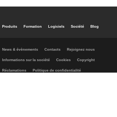
Footer main navigation
Produits
Formation
Logiciels
Société
Blog
Footer secondary navigation
News & évènements
Contacts
Rejoignez nous
Footer menu
Informations sur la société
Cookies
Copyright
Réclamations
Politique de confidentialité
Accessibilité
P.I. IT04104030962 - © 1961 - 2026
Caleffi S.p.a. | Tous droits réservés