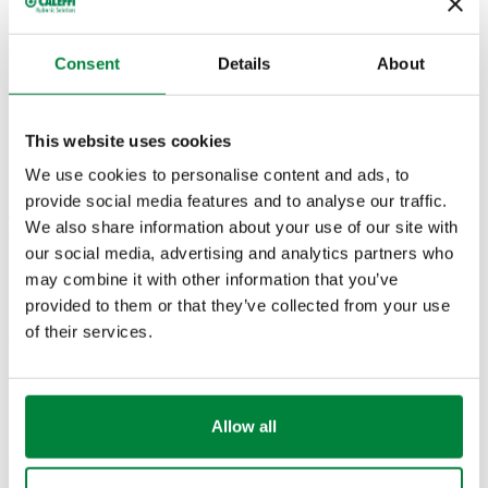
Pourcentage maxi de glycol
:
50 %
Plage de température du fluide
:
-30–160 °C
Consent
Details
About
Pression maxi d'exercice
:
16 bar
DESSINS ET SPÉCIFICATIONS
This website uses cookies
We use cookies to personalise content and ads, to
provide social media features and to analyse our traffic.
Code
We also share information about your use of our site with
Raccord 1
Raccord 2
Actions
article
our social media, advertising and analytics partners who
may combine it with other information that you’ve
provided to them or that they’ve collected from your use
G 3/4" (ISO 228-1)
G 3/4" A (ISO 228-1)
of their services.
588052
F
M
Coll
raccord union
raccord union
Allow all
Dessins 2D