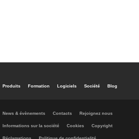
Footer main navigation
Produits
Formation
Logiciels
Société
Blog
Footer secondary navigation
News & évènements
Contacts
Rejoignez nous
Footer menu
Informations sur la société
Cookies
Copyright
Réclamations
Politique de confidentialité