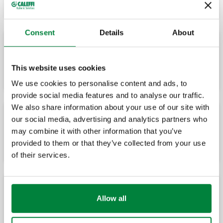
Consent
Details
About
CALEFFI XS®, Filtre-décanteur magnétique
pour chaudière murale.
This website uses cookies
We use cookies to personalise content and ads, to
provide social media features and to analyse our traffic.
We also share information about your use of our site with
our social media, advertising and analytics partners who
Raccord de connexion avec écrou
may combine it with other information that you’ve
tournant et joint s'étanchéité.
provided to them or that they’ve collected from your use
of their services.
Allow all
Kit de rinçage et d'introduction d’additifs.