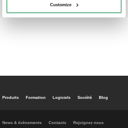
Customize
Footer main navigation
Produits
Formation
Logiciels
Société
Blog
Footer secondary navigation
News & évènements
Contacts
Rejoignez nous