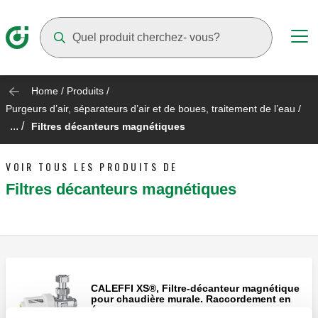
Suggestions will appear as you type
Home
/
Produits
/
Purgeurs d’air, séparateurs d’air et de boues, traitement de l’eau
/
... /
Filtres décanteurs magnétiques
VOIR TOUS LES PRODUITS DE
Filtres décanteurs magnétiques
CALEFFI XS®, Filtre-décanteur magnétique
pour chaudière murale. Raccordement en
équerre.