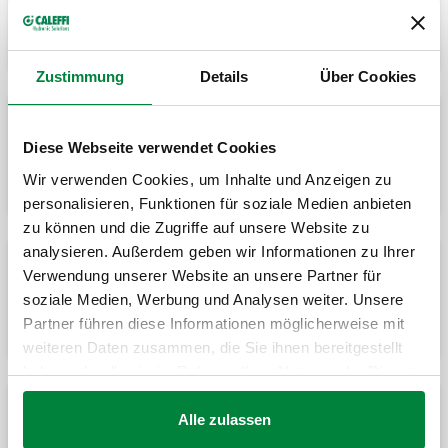
technopolymère avec aimant.
Zustimmung
Details
Über Cookies
DIRTMAG®, Pot de décantation avec
Diese Webseite verwendet Cookies
aimants.
Wir verwenden Cookies, um Inhalte und Anzeigen zu
personalisieren, Funktionen für soziale Medien anbieten
zu können und die Zugriffe auf unsere Website zu
analysieren. Außerdem geben wir Informationen zu Ihrer
Verwendung unserer Website an unsere Partner für
DIRTMAG®, Pot de décantation avec
soziale Medien, Werbung und Analysen weiter. Unsere
vannes d'arrêt et aimant.
Partner führen diese Informationen möglicherweise mit
weiteren Daten zusammen, die Sie ihnen bereitgestellt
haben oder die sie im Rahmen Ihrer Nutzung der Dienste
gesammelt haben.
Alle zulassen
DIRTMAG®PRO, Pot de décantation avec
double aimant pour débits élevés.