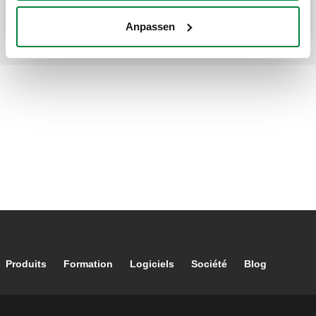
Anpassen
Footer main navigation
Produits
Formation
Logiciels
Société
Blog