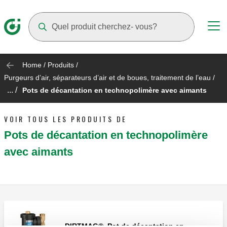
Suggestions will appear as you type
Home
/
Produits
/
Purgeurs d’air, séparateurs d’air et de boues, traitement de l’eau
/
... /
Pots de décantation en technopolimère avec aimants
VOIR TOUS LES PRODUITS DE
Pots de décantation en technopolimère
avec aimants
DIRTMAG®, Pot de décantation en