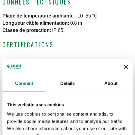
DONNÉES TECHNIQUES
Plage de température ambiante
:
-10–55 °C
Longueur câble alimentation
:
0,8 m
Classe de protection
:
IP 65
CERTIFICATIONS
Consent
Details
About
DESSINS ET SPÉCIFICATIONS
This website uses cookies
Code article
Alimentation électrique
Temps de manoeuvre
We use cookies to personalise content and ads, to
Actions
provide social media features and to analyse our traffic.
We also share information about your use of our site with
645002
230 V AC
50 s (rotazione 90°)