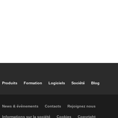
Footer main navigation
Produits
Formation
Logiciels
Société
Blog
Footer secondary navigation
News & évènements
Contacts
Rejoignez nous
Footer menu
Informations sur la société
Cookies
Copyright