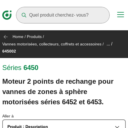
Suggestions will appear as you type
Home
/
Produits
/
... /
Vannes motorisées, collecteurs, coffrets et accessoires
/
645002
Séries
6450
Moteur 2 points de rechange pour
vannes de zones à sphère
motorisées séries 6452 et 6453.
Aller à
Produit : Description