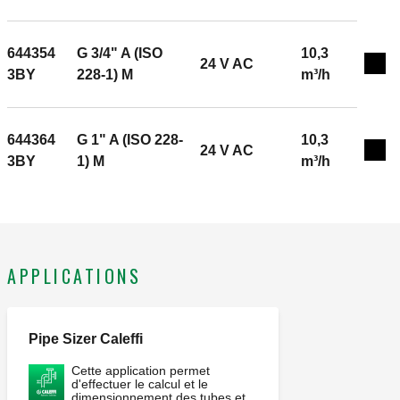
644354
G 3/4" A (ISO
10,3
24 V AC
Exp
3BY
228-1) M
m³/h
644364
G 1" A (ISO 228-
10,3
24 V AC
Exp
3BY
1) M
m³/h
APPLICATIONS
Pipe Sizer Caleffi
Cette application permet
d'effectuer le calcul et le
dimensionnement des tubes et