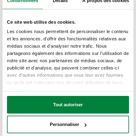
Consentement
Détails
À propos des cookies
SCHÉMAS ET SPÉCIFICATIONS
Ce site web utilise des cookies.
Les cookies nous permettent de personnaliser le contenu
et les annonces, d'offrir des fonctionnalités relatives aux
Alimentation
Code article
Raccord
Kv droit
médias sociaux et d'analyser notre trafic. Nous
Actions
électrique
partageons également des informations sur l'utilisation de
notre site avec nos partenaires de médias sociaux, de
publicité et d'analyse, qui peuvent combiner celles-ci
644342
G 1/2" A (ISO
10,3
230 V AC
avec d'autres informations que vous leur avez fournies
Col
3BY
228-1) M
m³/h
ou qu'ils ont collectées lors de votre utilisation de leurs
services.
Kv by-pass
1,8 m³/h
Tout autoriser
Modèles 3D
Personnaliser