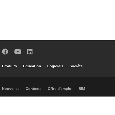
Footer main navigation
Produits
Éducation
Logiciels
Société
Footer secondary navigation
Nouvelles
Contacts
Offre d'emploi
BIM
Caleffi Cloud
Footer menu
Informations sur la société
Cookies
Copyright