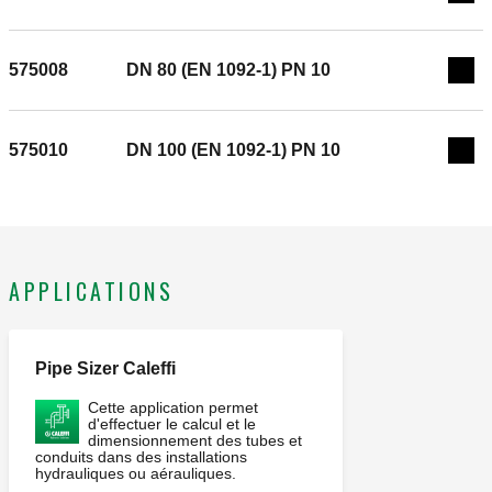
Exp
température du fluide: 5–65 °C. Pression nominale: PN 10.
Matériel: bronze.
575008
DN 80 (EN 1092-1) PN 10
Exp
575010
DN 100 (EN 1092-1) PN 10
Exp
APPLICATIONS
Pipe Sizer Caleffi
Cette application permet
d'effectuer le calcul et le
dimensionnement des tubes et
conduits dans des installations
hydrauliques ou aérauliques.