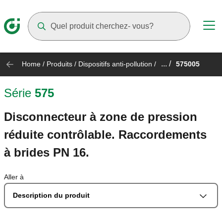
Suggestions will appear as you type
... /
Home
/
Produits
/
Dispositifs anti-pollution
/
575005
Série
575
Disconnecteur à zone de pression
réduite contrôlable. Raccordements
à brides PN 16.
Aller à
Description du produit