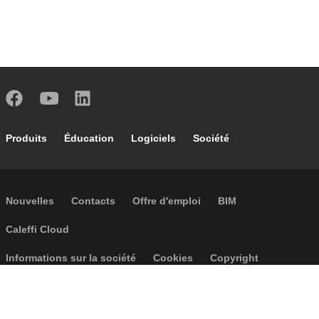
Footer main navigation
Produits
Éducation
Logiciels
Société
Footer secondary navigation
Nouvelles
Contacts
Offre d'emploi
BIM
Caleffi Cloud
Footer menu
Informations sur la société
Cookies
Copyright
Réclamations
Règles de confidentialité
Conditions generales
Accessibilité