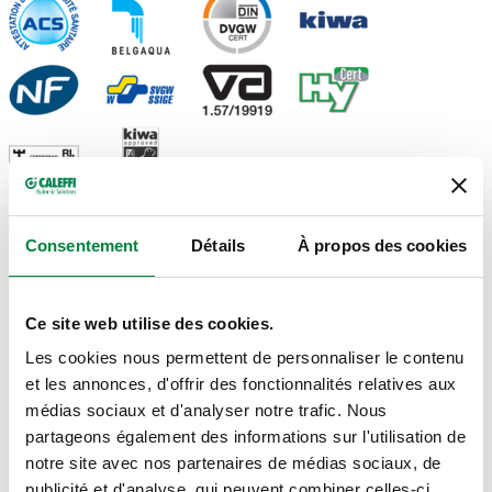
Consentement
Détails
À propos des cookies
SCHÉMAS ET SPÉCIFICATIONS
Ce site web utilise des cookies.
Code article
Raccord
Actions
Les cookies nous permettent de personnaliser le contenu
et les annonces, d'offrir des fonctionnalités relatives aux
575005
DN 50 (EN 1092-1) PN 10
médias sociaux et d'analyser notre trafic. Nous
Coll
partageons également des informations sur l'utilisation de
notre site avec nos partenaires de médias sociaux, de
Plans 2D
publicité et d'analyse, qui peuvent combiner celles-ci