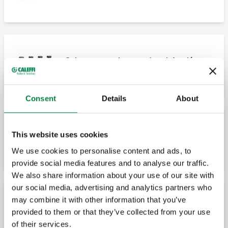
Colector para sistemas de calefacción y
refrigeración. 2+1 salidas.
Consent
Details
About
Colector para sistemas de calefacción y
This website uses cookies
aire acondicionado. 3 salidas.
We use cookies to personalise content and ads, to
provide social media features and to analyse our traffic.
We also share information about your use of our site with
our social media, advertising and analytics partners who
may combine it with other information that you’ve
Colector para sistemas de calefacción y
provided to them or that they’ve collected from your use
aire acondicionado. 4 salidas.
of their services.