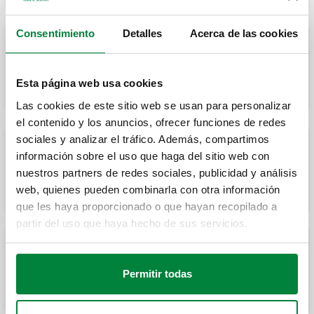
Consentimiento
Detalles
Acerca de las cookies
Filtro regulador de cierre para gas, de
doble membrana. Conexiones embridadas.
Esta página web usa cookies
Las cookies de este sitio web se usan para personalizar
el contenido y los anuncios, ofrecer funciones de redes
sociales y analizar el tráfico. Además, compartimos
información sobre el uso que haga del sitio web con
Regulador de cierre para gas, de doble
membrana. Conexiones roscadas.
nuestros partners de redes sociales, publicidad y análisis
web, quienes pueden combinarla con otra información
que les haya proporcionado o que hayan recopilado a
partir del uso que haya hecho de sus servicios.
Regulador de cierre para gas, de doble
membrana. Conexiones embridadas.
Permitir todas