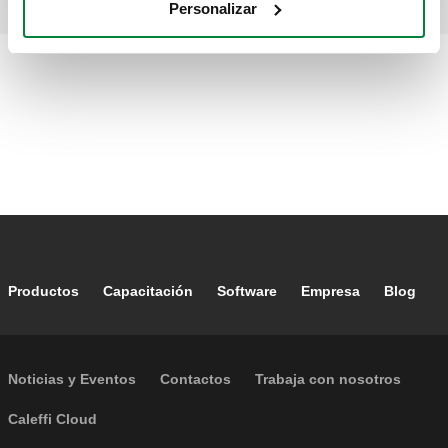
Personalizar
Footer main navigation
Productos
Capacitación
Software
Empresa
Blog
Footer secondary navigation
Noticias y Eventos
Contactos
Trabaja con nosotros
Caleffi Cloud