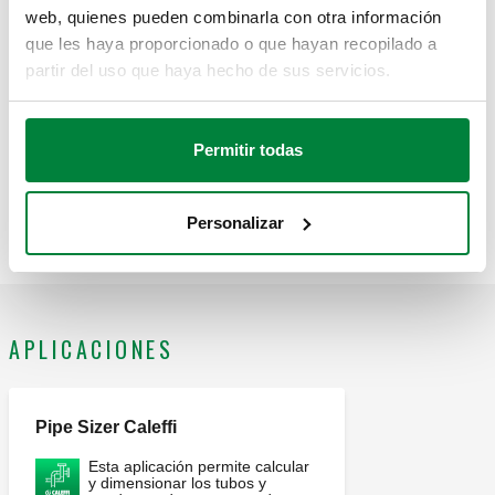
web, quienes pueden combinarla con otra información
Modelos en 3D
que les haya proporcionado o que hayan recopilado a
partir del uso que haya hecho de sus servicios.
Texto de licitación
Mostrar
Copia
Permitir todas
CALEFFI, 856300. Detector de gas con sensor incorporado y
salida de relé. Para electroválvulas de las series 8540, 8541,
856302
Para GLP
837, 838 y 839. Con conexión BUS, para sensor
Exp
Personalizar
suplementario. Contacto de salida 8 (2) A. Uso doméstico.
Alimentación: 230 V AC. Grado de protección: IP 42.
APLICACIONES
Pipe Sizer Caleffi
Esta aplicación permite calcular
y dimensionar los tubos y