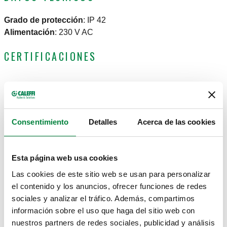
Grado de protección
:
IP 42
Alimentación
:
230 V AC
CERTIFICACIONES
Consentimiento
Detalles
Acerca de las cookies
PLANOS Y ESPECIFICACIONES
Esta página web usa cookies
Código de artículo
Nota
Actions
Las cookies de este sitio web se usan para personalizar
el contenido y los anuncios, ofrecer funciones de redes
sociales y analizar el tráfico. Además, compartimos
856300
Para gas metano
Coll
información sobre el uso que haga del sitio web con
nuestros partners de redes sociales, publicidad y análisis