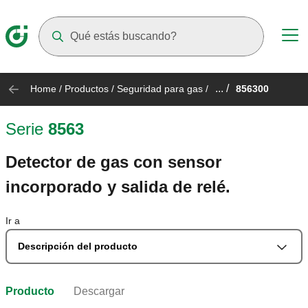
Suggestions will appear as you type
... /
Home
/
Productos
/
Seguridad para gas
/
856300
Serie
8563
Detector de gas con sensor
incorporado y salida de relé.
Ir a
Descripción del producto
Producto
Descargar