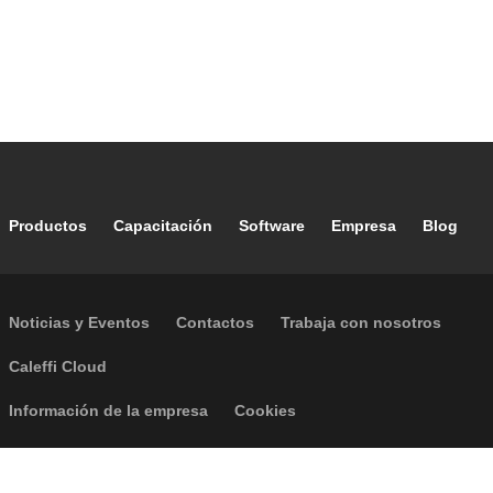
Footer main navigation
Productos
Capacitación
Software
Empresa
Blog
Footer secondary navigation
Noticias y Eventos
Contactos
Trabaja con nosotros
Caleffi Cloud
Footer menu
Información de la empresa
Cookies
Política de Privacidad
Accesibilidad