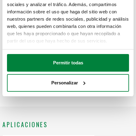
sociales y analizar el tráfico. Además, compartimos
información sobre el uso que haga del sitio web con
Texto de licitación
nuestros partners de redes sociales, publicidad y análisis
Mostrar
Copia
web, quienes pueden combinarla con otra información
que les haya proporcionado o que hayan recopilado a
CALEFFI, 302630. Colector porta-instrumentos con
partir del uso que haya hecho de sus servicios.
accesorios para sistemas de calefacción. Dotado de
SCIP code
Mostrar
d94bdc8d-2329-40e8-8ab6-
válvula de purga de aire, válvula de seguridad y
Copia
642c5bb596a5
manómetro. Conexión: G 1" (ISO 228-1) H. Rango de
Permitir todas
temperatura del fluido: 5–110 °C. Calibración: 3 bar.
Potencial máximo de descarga: 50 kW.
G 1" (ISO 228-
302631
-
3 bar
Personalizar
Exp
1) H
APLICACIONES