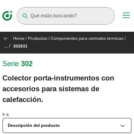
Suggestions will appear as you type
Home
/
Productos
/
Componentes para centrales termicas
/
... /
302631
Serie
302
Colector porta-instrumentos con
accesorios para sistemas de
calefacción.
Ir a
Descripción del producto