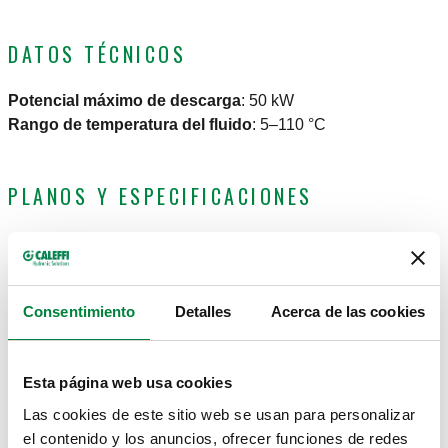
DATOS TÉCNICOS
Potencial máximo de descarga
:
50 kW
Rango de temperatura del fluido
:
5–110 °C
PLANOS Y ESPECIFICACIONES
Código de
Conexión
Nota
Calibración
Actions
artículo
Consentimiento
Detalles
Acerca de las cookies
G 1" (ISO 228-
Sin
302630
3 bar
Coll
1) H
aislamiento
Esta página web usa cookies
Las cookies de este sitio web se usan para personalizar
Modelos en 3D
el contenido y los anuncios, ofrecer funciones de redes