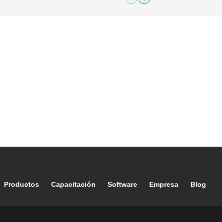
Footer main navigation
Productos
Capacitación
Software
Empresa
Blog