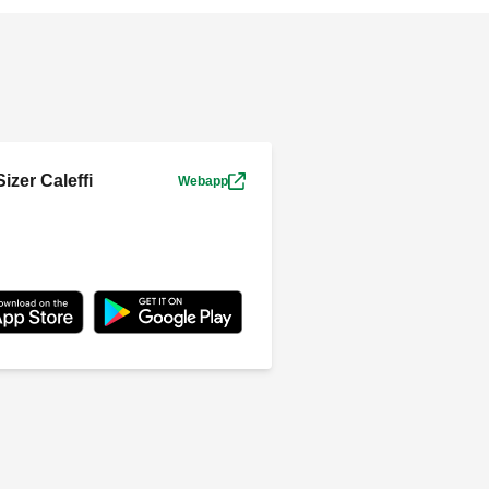
izer Caleffi
Webapp