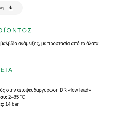
ση
ΟΪΌΝΤΟΣ
βαλβίδα ανάμειξης, με προστασία από τα άλατα.
ΕΊΑ
ικός στην αποψευδαργύρωση DR «low lead»
σου
:
2–85 °C
ας
:
14 bar