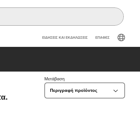
Header secondary navig
ΕΙΔΉΣΕΙΣ ΚΑΙ ΕΚΔΗΛΏΣΕΙΣ
ΕΠΑΦΈΣ
Μετάβαση
Περιγραφή προϊόντος
τα.