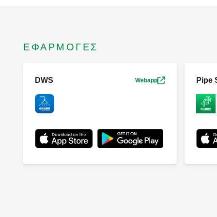
ΕΦΑΡΜΟΓΈΣ
DWS
Pipe S
Webapp