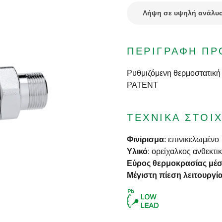
Λήψη σε υψηλή ανάλυ
ΠΕΡΙΓΡΑΦΉ ΠΡ
Ρυθμιζόμενη θερμοστατική 
PATENT
ΤΕΧΝΙΚΆ ΣΤΟΙΧ
Φινίρισμα
:
επινικελωμένο
Υλικό
:
ορείχαλκος ανθεκτ
Εύρος θερμοκρασίας μέ
Μέγιστη πίεση λειτουργί