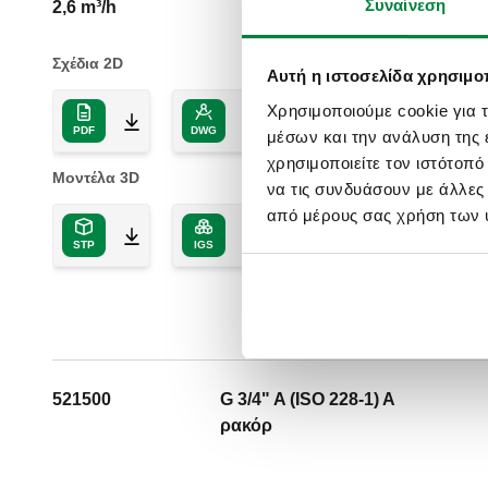
Συναίνεση
2,6 m³/h
Σχέδια 2D
Αυτή η ιστοσελίδα χρησιμοπ
Χρησιμοποιούμε cookie για 
PDF
DWG
DXF
μέσων και την ανάλυση της
χρησιμοποιείτε τον ιστότοπ
Μοντέλα 3D
να τις συνδυάσουν με άλλες
από μέρους σας χρήση των 
STP
IGS
521500
G 3/4" A (ISO 228-1) A
ρακόρ