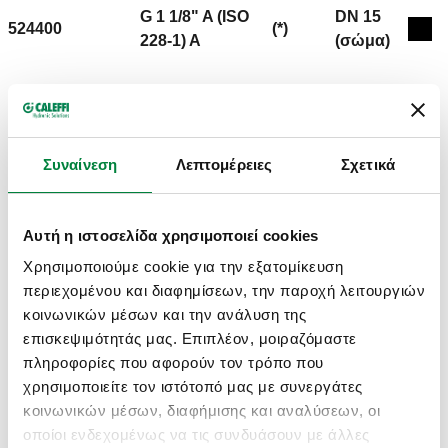
G 1 1/8" A (ISO
DN 15
524400
(*)
Coll
228-1) A
(σώμα)
Εύρος θερμοκρασίας
Kv
ρύθμισης
1,4 m³/h
30–65 °C
Συναίνεση
Λεπτομέρειες
Σχετικά
Σχέδια 2D
Αυτή η ιστοσελίδα χρησιμοποιεί cookies
DWG
DXF
PDF
Χρησιμοποιούμε cookie για την εξατομίκευση
περιεχομένου και διαφημίσεων, την παροχή λειτουργιών
Μοντέλα 3D
κοινωνικών μέσων και την ανάλυση της
επισκεψιμότητάς μας. Επιπλέον, μοιραζόμαστε
πληροφορίες που αφορούν τον τρόπο που
IGS
STP
BIM
χρησιμοποιείτε τον ιστότοπό μας με συνεργάτες
κοινωνικών μέσων, διαφήμισης και αναλύσεων, οι
οποίοι ενδεχομένως να τις συνδυάσουν με άλλες