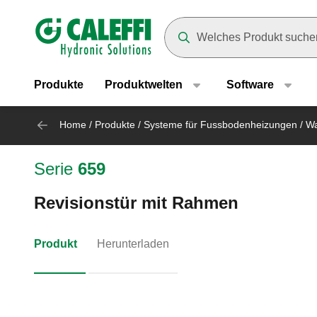
Header main navigation
Suggestions will appear as yo
Produkte
Produktwelten
Software
Home
/
Produkte
/
Systeme für Fussbodenheizungen
/
Wa
Serie
659
Revisionstür mit Rahmen
Produkt
Herunterladen