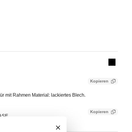
Actions
Collapse 
Kopieren
r mit Rahmen Material: lackiertes Blech.
Kopieren
ASE