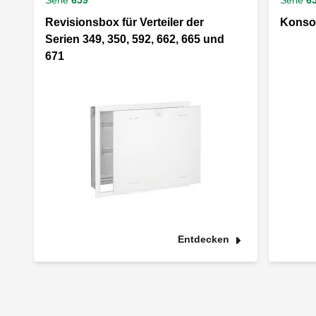
Serie
659
Serie
6
Revisionsbox für Verteiler der
Konso
Serien 349, 350, 592, 662, 665 und
671
Entdecken