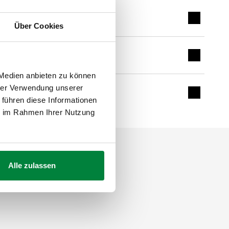
Expand de
Über Cookies
Expand de
 Medien anbieten zu können
hrer Verwendung unserer
Expand de
 führen diese Informationen
ie im Rahmen Ihrer Nutzung
Alle zulassen