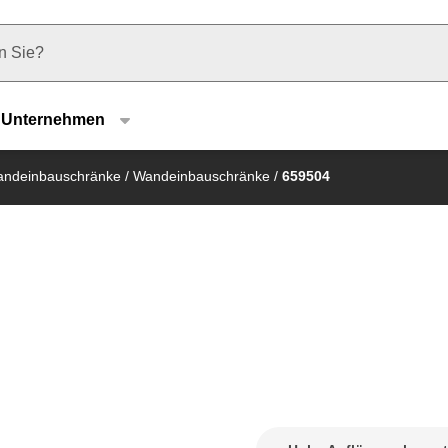
u type
Unternehmen
ndeinbauschränke
/
Wandeinbauschränke
/
659504