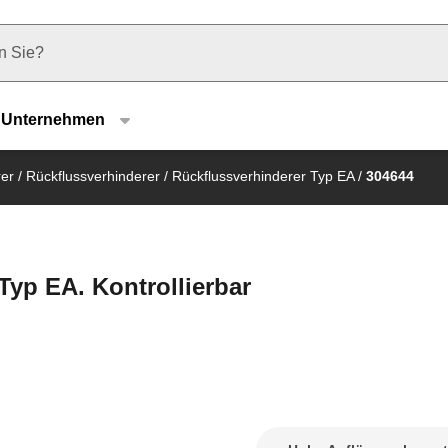
u type
Unternehmen
rer
/
Rückflussverhinderer
/
Rückflussverhinderer Typ EA
/
304644
Typ EA. Kontrollierbar