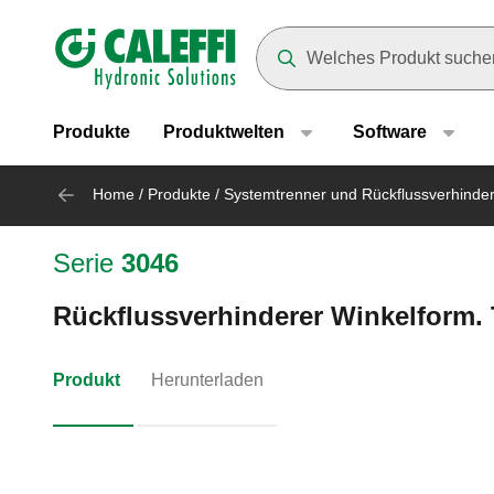
Header main navigation
Suggestions will appear as yo
Produkte
Produktwelten
Software
Home
/
Produkte
/
Systemtrenner und Rückflussverhinde
Serie
3046
Rückflussverhinderer Winkelform. 
Produkt
Herunterladen