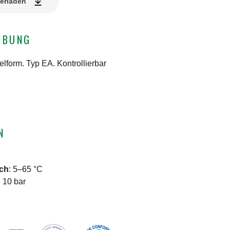
erladen
IBUNG
lform. Typ EA. Kontrollierbar
N
ich
:
5–65 °C
:
10 bar
N