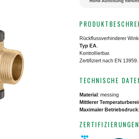
Hohe Auflösung herunt
PRODUKTBESCHRE
Rückflussverhinderer Winke
Typ EA
.
Kontrollierbar.
Zertifiziert nach EN 13959.
TECHNISCHE DATE
Material
:
messing
Mittlerer Temperaturbere
Maximaler Betriebsdruck
ZERTIFIZIERUNGE