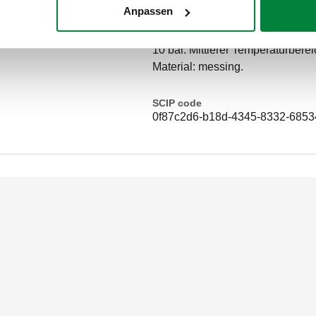
Anpassen
EA. Kontrollierbar. Zertifiziert 
Überwurfmutter. OUT-Anschluss: 
10 bar. Mittlerer Temperaturbere
Material: messing.
SCIP code
0f87c2d6-b18d-4345-8332-6853