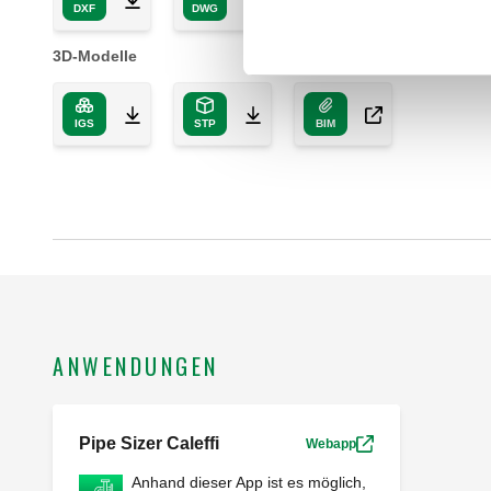
DXF
DWG
PDF
3D-Modelle
IGS
STP
BIM
ANWENDUNGEN
Pipe Sizer Caleffi
Webapp
Anhand dieser App ist es möglich,