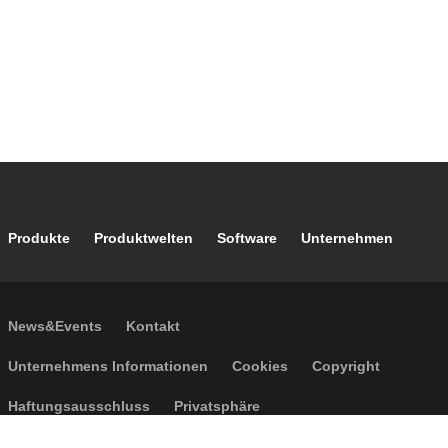
Footer main navigation
Produkte
Produktwelten
Software
Unternehmen
Footer secondary navigation
News&Events
Kontakt
Footer menu
Unternehmens Informationen
Cookies
Copyright
Haftungsausschluss
Privatsphäre
Allgemeine Verkaufsbedingungen
Barrierefreiheit