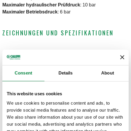
Maximaler hydraulischer Prüfdruck
:
10 bar
Maximaler Betriebsdruck
:
6 bar
ZEICHNUNGEN UND SPEZIFIKATIONEN
Artikelnummer
Verbindung
Ausgangsanschluss
Actions
G 1 1/4" (ISO 228-1)
42 p. 2,5 TR
Consent
Details
About
1107B5
Coll
IG
2 Abgänge
This website uses cookies
3D-Modelle
We use cookies to personalise content and ads, to
provide social media features and to analyse our traffic.
We also share information about your use of our site with
Ausschreibungstext
Anzeigen
Kopieren
our social media, advertising and analytics partners who
may combine it with other information that you’ve