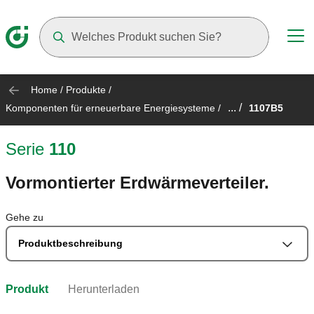
Suggestions will appear as you type
Home
/
Produkte
/
... /
Komponenten für erneuerbare Energiesysteme
/
1107B5
Serie
110
Vormontierter Erdwärmeverteiler.
Gehe zu
Produktbeschreibung
Produkt
Herunterladen