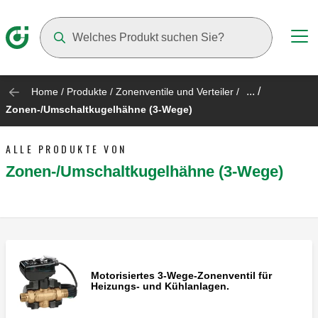
Suggestions will appear as you type
... /
Home
/
Produkte
/
Zonenventile und Verteiler
/
Zonen-/Umschaltkugelhähne (3-Wege)
ALLE PRODUKTE VON
Zonen-/Umschaltkugelhähne (3-Wege)
Motorisiertes 3-Wege-Zonenventil für
Heizungs- und Kühlanlagen.