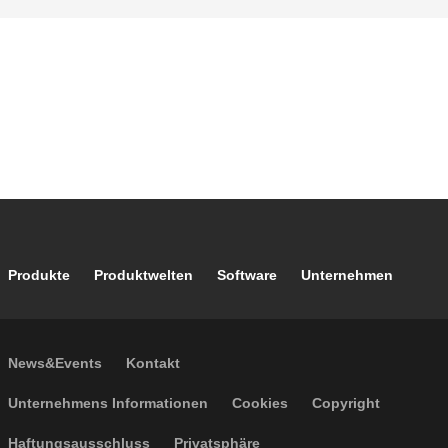
Footer main navigation
Produkte
Produktwelten
Software
Unternehmen
Footer secondary navigation
News&Events
Kontakt
Footer menu
Unternehmens Informationen
Cookies
Copyright
Haftungsausschluss
Privatsphäre