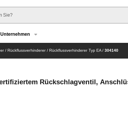
u type
Unternehmen
rer
/
Rückflussverhinderer
/
Rückflussverhinderer Typ EA
/
304140
ertifiziertem Rückschlagventil, Anschl