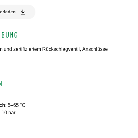
erladen
IBUNG
m und zertifiziertem Rückschlagventil, Anschlüsse
N
ich
:
5–65 °C
:
10 bar
N