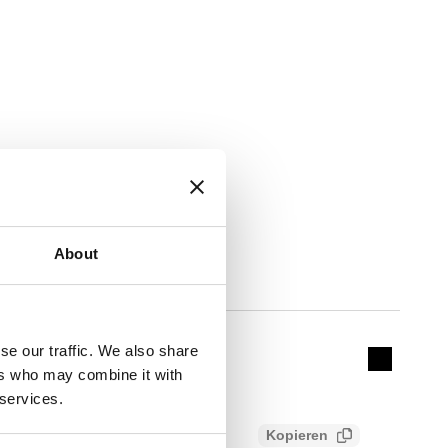
About
DN
Actions
DN 15 (Gehäuse)
se our traffic. We also share
Collapse 
ers who may combine it with
 services.
Kopieren