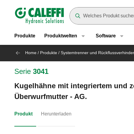
Header main navigation
Suggestions will appear as yo
Produkte
Produktwelten
Software
Home
/
Produkte
/
Systemtrenner und Rückflussverhinde
Serie
3041
Kugelhähne mit integriertem und z
Überwurfmutter - AG.
Produkt
Herunterladen