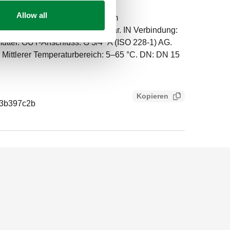
Allow all
 integriertem und zertifiziertem
rwurfmutter - AG. Kontrollierbar. IN Verbindung:
mutter. OUT-Anschluss: G 3/4" A (ISO 228-1) AG.
. Mittlerer Temperaturbereich: 5–65 °C. DN: DN 15
Kopieren
43b397c2b