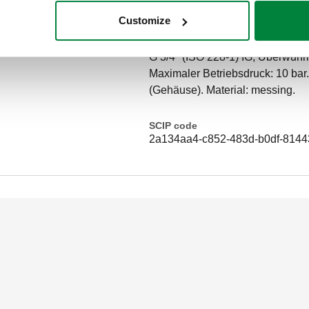
Customize
CALEFFI, 304140. Kugelhähne mit
Rückschlagventil, Anschlüsse Übe
G 3/4" (ISO 228-1) IG, Überwurf
Maximaler Betriebsdruck: 10 bar
(Gehäuse). Material: messing.
SCIP code
2a134aa4-c852-483d-b0df-814