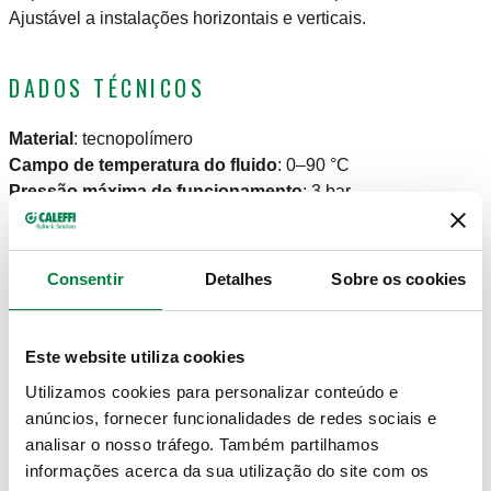
Ajustável a instalações horizontais e verticais.
DADOS TÉCNICOS
Material
:
tecnopolímero
Campo de temperatura do fluido
:
0–90 °C
Pressão máxima de funcionamento
:
3 bar
DESENHOS E ESPECIFICAÇÕES
Consentir
Detalhes
Sobre os cookies
Código artigo
Ligação
Actions
Este website utiliza cookies
Utilizamos cookies para personalizar conteúdo e
551205
G 3/4" (ISO 228-1) F
anúncios, fornecer funcionalidades de redes sociais e
Coll
analisar o nosso tráfego. Também partilhamos
informações acerca da sua utilização do site com os
Desenhos 2D