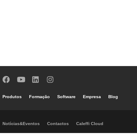
Footer main navigation
Produtos
Formação
Software
Empresa
Blog
Footer secondary navigation
Notícias&Eventos
Contactos
Caleffi Cloud
Footer menu
Informação sobre a Empresa
Cookies
Copyright