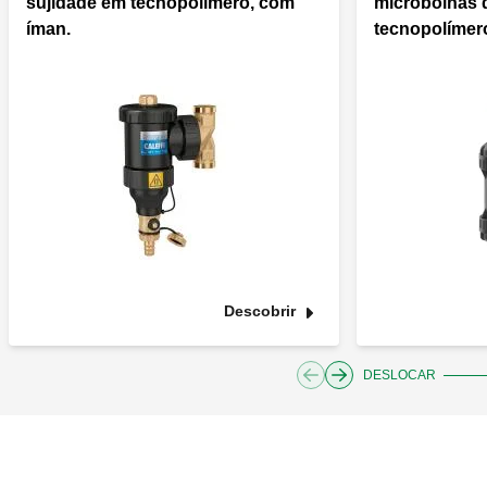
sujidade em tecnopolímero, com
microbolhas 
íman.
tecnopolímer
Descobrir
DESLOCAR