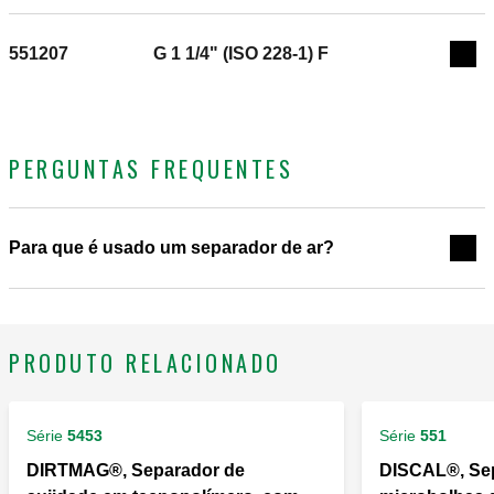
551207
G 1 1/4" (ISO 228-1) F
Exp
PERGUNTAS FREQUENTES
Para que é usado um separador de ar?
PRODUTO RELACIONADO
Série
5453
Série
551
DIRTMAG®, Separador de
DISCAL®, Se