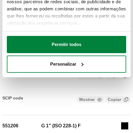
nossos parceiros de redes sociais, de publicidade e de
análise, que as podem combinar com outras informações
que lhes forneceu ou recolhidas por estes a partir da sua
PDF
DWG
DXF
utilização dos respetivos serviços.
Modelos 3D
Permitir todos
IGS
STP
BIM
Personalizar
Texto de proposta
Mostrar
Copiar
CALEFFI, 551205, DISCAL®. Separador de microbolhas de
ar em tecnopolímero. Ajustável a instalações horizontais e
SCIP code
Mostrar
Copiar
CÓDIGO EM FASE DE ANÁLISE
verticais. Ligação: G 3/4" (ISO 228-1) F. Pressão máxima de
funcionamento: 3 bar. Campo de temperatura do fluido: 0–90
°C. Material: tecnopolímero.
551206
G 1" (ISO 228-1) F
Exp