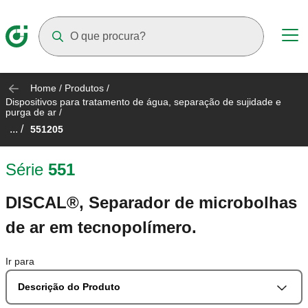
Suggestions will appear as you type
Home
/
Produtos
/
Dispositivos para tratamento de água, separação de sujidade e
purga de ar
/
... /
551205
Série
551
DISCAL®, Separador de microbolhas
de ar em tecnopolímero.
Ir para
Descrição do Produto