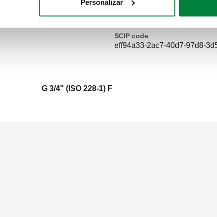
Personalizar
latão.
SCIP code
eff94a33-2ac7-40d7-97d8-3d
G 3/4" (ISO 228-1) F