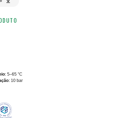
ão
RODUTO
eio
:
5–65 °C
ação
:
10 bar