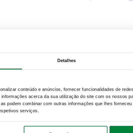
Detalhes
Conexão
onalizar conteúdo e anúncios, fornecer funcionalidades de redes
G 1/2" (ISO 228-1) F
informações acerca da sua utilização do site com os nossos pa
ue as podem combinar com outras informações que lhes forneceu 
Texto para caderno de encarg
respetivos serviços.
CALEFFI, 304840. Válvula de 
Pressão máxima de operação: 