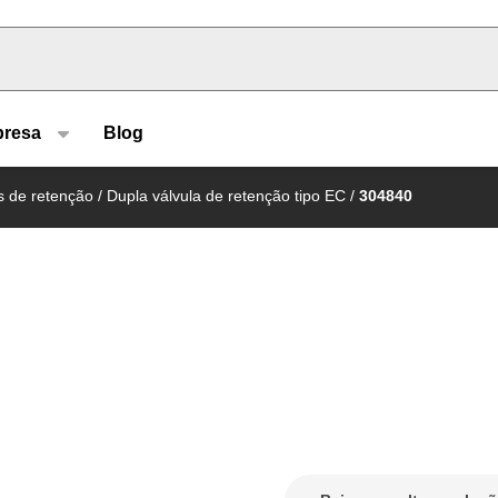
u type
resa
Blog
s de retenção
/
Dupla válvula de retenção tipo EC
/
304840