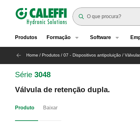
Header main navigation
Suggestions will appear as yo
Produtos
Formação
Software
Emp
Home
/
Produtos
/
07 - Dispositivos antipoluição
/
Válvula
Série
3048
Válvula de retenção dupla.
Produto
Baixar