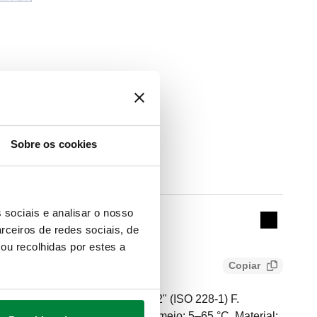
Sobre os cookies
Actions
 sociais e analisar o nosso
Collapse 
rceiros de redes sociais, de
ou recolhidas por estes a
os
Copiar
retenção dupla. Conexão: G 1/2" (ISO 228-1) F.
10 bar. Range temperatura do meio: 5–65 °C. Material: