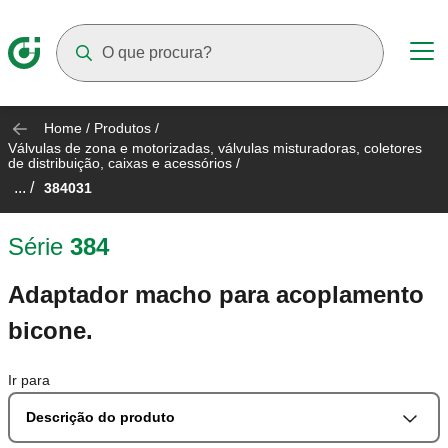
Suggestions will appear as you type
Home
/
Produtos
/
Válvulas de zona e motorizadas, válvulas misturadoras, coletores
de distribuição, caixas e acessórios
/
... /
384031
Série
384
Adaptador macho para acoplamento
bicone.
Ir para
Descrição do produto