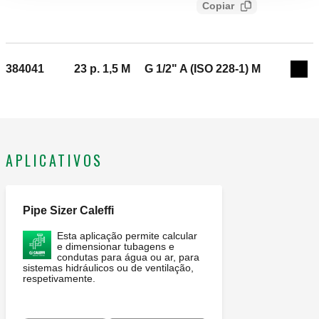
Copiar
4bb808c8bc59
cromado.
384041
23 p. 1,5 M
G 1/2" A (ISO 228-1) M
Exp
APLICATIVOS
Pipe Sizer Caleffi
Esta aplicação permite calcular
e dimensionar tubagens e
condutas para água ou ar, para
sistemas hidráulicos ou de ventilação,
respetivamente.