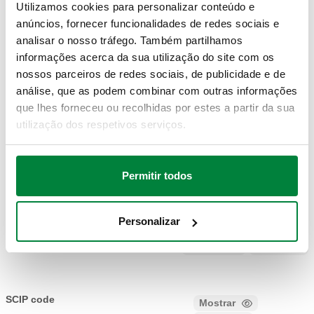
Acabamento
:
cromado
Utilizamos cookies para personalizar conteúdo e
anúncios, fornecer funcionalidades de redes sociais e
analisar o nosso tráfego. Também partilhamos
DESENHOS E ESPECIFICAÇÕES
informações acerca da sua utilização do site com os
nossos parceiros de redes sociais, de publicidade e de
análise, que as podem combinar com outras informações
Código artigo
Conexão 1
Conexão 2
Actions
que lhes forneceu ou recolhidas por estes a partir da sua
utilização dos respetivos serviços.
384031
23 p. 1,5 M
G 3/8" A (ISO 228-1) M
Coll
Permitir todos
Modelos 3D
Personalizar
Texto para caderno de encargos
Mostrar
Copiar
CALEFFI, 384031. Adaptador macho para acoplamento
bicone. Conexão 1: 23 p. 1,5 M. Conexão 2: G 3/8" A (ISO
SCIP code
Mostrar
f322967d-c35a-4f89-89bd-
228-1) M, Ligação para adaptadores Caleffi. Acabamento: