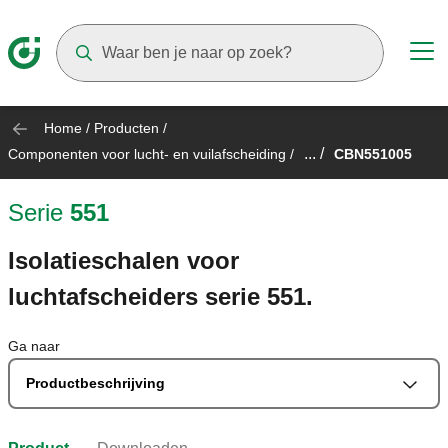
Suggestions will appear as you type
Home
/
Producten
/
... /
Componenten voor lucht- en vuilafscheiding
/
CBN551005
Serie
551
Isolatieschalen voor
luchtafscheiders serie 551.
Ga naar
Productbeschrijving