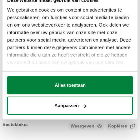
Deze website maakt gebruik van cookies
Artikelnummer
Geschikt voor
Actions
We gebruiken cookies om content en advertenties te
personaliseren, om functies voor social media te bieden
en om ons websiteverkeer te analyseren. Ook delen we
CBN551005
551005, 551006
Col
informatie over uw gebruik van onze site met onze
partners voor social media, adverteren en analyse. Deze
2D-tekeningen
partners kunnen deze gegevens combineren met andere
informatie die u aan ze heeft verstrekt of die ze hebben
verzameld op basis van uw gebruik van hun services.
DWG
DXF
PDF
3D-modellen
Alles toestaan
IGS
STP
Aanpassen
Bestektekst
Weergeven
Kopiëren