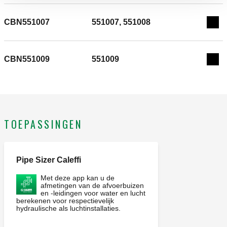
CALEFFI, CBN551005. Isolatieschalen voor
luchtafscheiders serie 551.
CBN551007
551007, 551008
Exp
CBN551009
551009
Exp
TOEPASSINGEN
Pipe Sizer Caleffi
Met deze app kan u de
afmetingen van de afvoerbuizen
en -leidingen voor water en lucht
berekenen voor respectievelijk
hydraulische als luchtinstallaties.