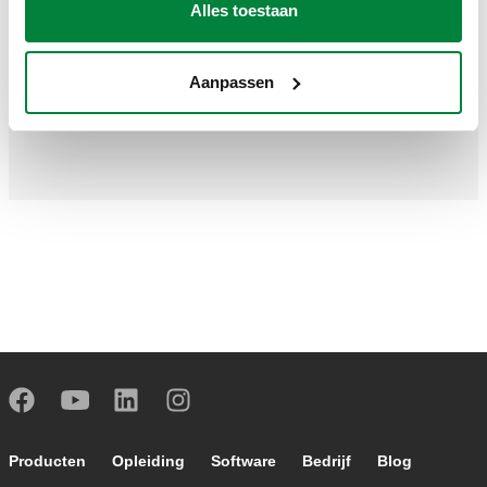
Alles toestaan
+31 626 567 456
Aanpassen
patrick.kamping@caleffi.com
Footer main navigation
Producten
Opleiding
Software
Bedrijf
Blog