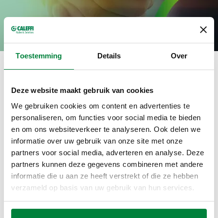
Toestemming
Details
Over
REGIO
Deze website maakt gebruik van cookies
We gebruiken cookies om content en advertenties te
personaliseren, om functies voor social media te bieden
Michael Valk
en om ons websiteverkeer te analyseren. Ook delen we
Regiomanager Duurzame Oplossingen
informatie over uw gebruik van onze site met onze
partners voor social media, adverteren en analyse. Deze
+31 645 243 740
partners kunnen deze gegevens combineren met andere
michael.valk@caleffi.com
informatie die u aan ze heeft verstrekt of die ze hebben
verzameld op basis van uw gebruik van hun services.
Patrick Kamping
Product Adviseur