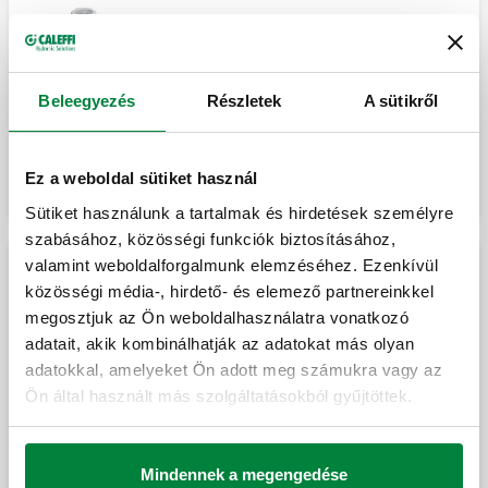
Termo-elektromos működtető elem kézi
nyitással és helyzetjelzővel.
Beleegyezés
Részletek
A sütikről
Kibontás
Termo-elektromos működtető elem. Kézi
nyitással és helyzetjelzővel.
Ez a weboldal sütiket használ
Sütiket használunk a tartalmak és hirdetések személyre
szabásához, közösségi funkciók biztosításához,
valamint weboldalforgalmunk elemzéséhez. Ezenkívül
Termo-elektromos működtető elem.
Termo-elektromos működtető szerkezet (helyre
közösségi média-, hirdető- és elemező partnereinkkel
pattanó csatlakozással)
megosztjuk az Ön weboldalhasználatra vonatkozó
adatait, akik kombinálhatják az adatokat más olyan
adatokkal, amelyeket Ön adott meg számukra vagy az
Elektrotermikus állítómű. Nyitottsági
állapotjelzővel. Beszerelés gyorszárral,
Ön által használt más szolgáltatásokból gyűjtöttek.
csíptetős adapterrel.
Mindennek a megengedése