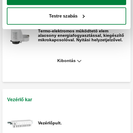
Elektrotermikus állítómű. Beszerelés
gyorszárral, csíptetős adapterrel.
Testre szabás
Termo-elektromos működtető elem
alacsony energiafogyasztással, kiegészítő
mikrokapcsolóval. Nyitási helyzetjelzővel.
Termoelektromos működtető elem
Kibontás
alacsony energiafogyasztással.
Gyorsillesztéses telepítés kapocs
adapterrel.
Vezérlő kar
Vezérlőpult.