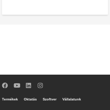
Footer main navigation
Termékek
Oktatás
Szoftver
Vállalatunk