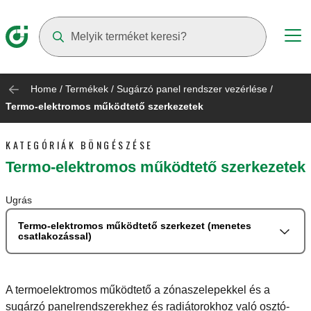
Suggestions will appear as you type
Home
/
Termékek
/
Sugárzó panel rendszer vezérlése
/
Termo-elektromos működtető szerkezetek
KATEGÓRIÁK BÖNGÉSZÉSE
Termo-elektromos működtető szerkezetek
Ugrás
Termo-elektromos működtető szerkezet (menetes
csatlakozással)
A termoelektromos működtető a zónaszelepekkel és a
sugárzó panelrendszerekhez és radiátorokhoz való osztó-