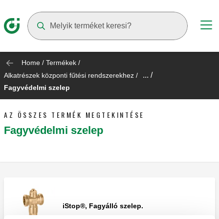
Suggestions will appear as you type
Home
/
Termékek
/
... /
Alkatrészek központi fűtési rendszerekhez
/
Fagyvédelmi szelep
AZ ÖSSZES TERMÉK MEGTEKINTÉSE
Fagyvédelmi szelep
iStop®, Fagyálló szelep.