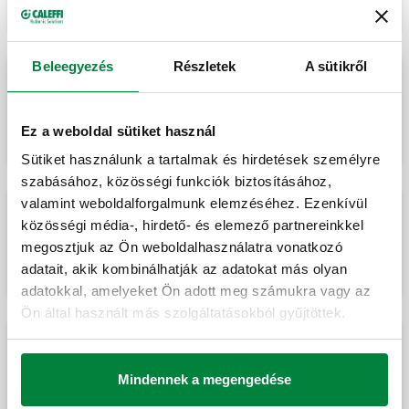
Beleegyezés
Részletek
A sütikről
iStop®PLUS, Kompakt fagyálló szelep.
Ez a weboldal sütiket használ
Sütiket használunk a tartalmak és hirdetések személyre
szabásához, közösségi funkciók biztosításához,
valamint weboldalforgalmunk elemzéséhez. Ezenkívül
közösségi média-, hirdető- és elemező partnereinkkel
iStop®, Fagyálló szelep.
megosztjuk az Ön weboldalhasználatra vonatkozó
adatait, akik kombinálhatják az adatokat más olyan
adatokkal, amelyeket Ön adott meg számukra vagy az
Ön által használt más szolgáltatásokból gyűjtöttek.
Védőburkolat a 108-as sorozatú fagyálló
szelepekhez.
Mindennek a megengedése