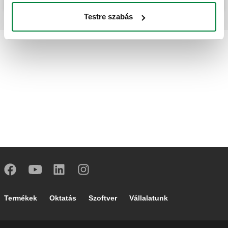
Testre szabás
Footer main navigation
Termékek
Oktatás
Szoftver
Vállalatunk