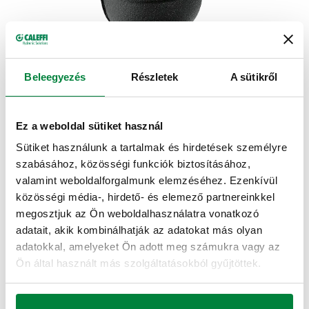
Beleegyezés
Részletek
A sütikről
Nagy felbontás letöltése
Ez a weboldal sütiket használ
Sütiket használunk a tartalmak és hirdetések személyre
Megosztás
szabásához, közösségi funkciók biztosításához,
valamint weboldalforgalmunk elemzéséhez. Ezenkívül
Keress boltot
közösségi média-, hirdető- és elemező partnereinkkel
megosztjuk az Ön weboldalhasználatra vonatkozó
adatait, akik kombinálhatják az adatokat más olyan
TERMÉKLEÍRÁS
adatokkal, amelyeket Ön adott meg számukra vagy az
Ön által használt más szolgáltatásokból gyűjtöttek.
Szigetelés az 5461 és 546 sorozatú légtelenítőkhöz és
szennyeződésleválasztókhoz.