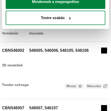
Mindennek a megengedése
RAJZOK ÉS SPECIFIKÁCIÓK
Testre szabás
Termékkód
Használat
Actions
CBN546002
546005, 546006, 546105, 546106
Col
3D modellek
Tender szövege
Mutat
Másolás
CALEFFI, CBN546002. Szigetelés az 5461 és 546 sorozatú
légtelenítőkhöz és szennyeződésleválasztókhoz.
CBN546007
546007, 546107
Exp