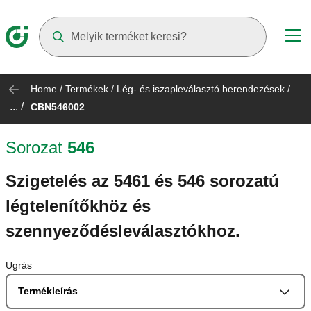
Suggestions will appear as you type
Home
/
Termékek
/
Lég- és iszapleválasztó berendezések
/
... /
CBN546002
Sorozat
546
Szigetelés az 5461 és 546 sorozatú
légtelenítőkhöz és
szennyeződésleválasztókhoz.
Ugrás
Termékleírás