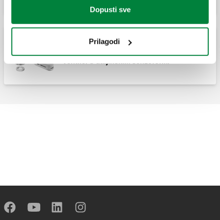
Dopusti sve
Prilagodi
Termostatska glava upravljačka glacva za
termostatske i konvertibilne radijatorske
ventile. S daljinskim senzororm.