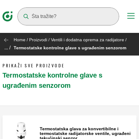
Suggestions will appear as you type
Home
/
Proizvodi
/
Ventili i dodatna oprema za radijatore
/
... /
Termostatske kontrolne glave s ugrađenim senzorom
PRIKAŽI SVE PROIZVODE
Termostatske kontrolne glave s
ugrađenim senzorom
Termostatska glava za konvertibilne i
termostatske radijatorske ventile, ugrađeni
tekućinski senzor.