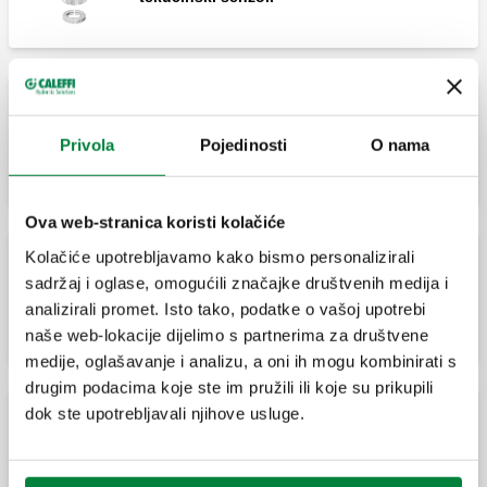
Termostatska glava za konvertibilne i
termostatske radijatorske ventile, ugrađeni
Privola
Pojedinosti
O nama
tekućinski senzor.
Ova web-stranica koristi kolačiće
Kolačiće upotrebljavamo kako bismo personalizirali
sadržaj i oglase, omogućili značajke društvenih medija i
Termostatska glava za radijatorske ventile.
S ugrađenim tekućinskim osjetnikom.
analizirali promet. Isto tako, podatke o vašoj upotrebi
naše web-lokacije dijelimo s partnerima za društvene
medije, oglašavanje i analizu, a oni ih mogu kombinirati s
drugim podacima koje ste im pružili ili koje su prikupili
dok ste upotrebljavali njihove usluge.
Termostatska glava upravljačka glava za
konvertibilne radijatorske ventile: Ugrađeni
senzor s elementom punjenim tekućinom.