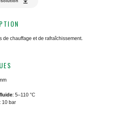
ésolution
IPTION
ns de chauffage et de rafraîchissement.
UES
 mm
fluide
:
5–110 °C
:
10 bar