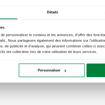
3+1 dérivations. Raccord prin
dérivation: G 1 1/2" (ISO 228-
Détails
d'exercice: 10 bar. Plage de t
mm. Matériel: acier.
ies.
SCIP code
e personnaliser le contenu et les annonces, d'offrir des fonctio
5a99dfbe-4dcc-4bed-8b25-9
rafic. Nous partageons également des informations sur l'utilisati
, de publicité et d'analyse, qui peuvent combiner celles-ci avec
ils ont collectées lors de votre utilisation de leurs services.
Personnaliser