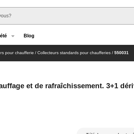
u type
été
Blog
rs pour chaufferie
/
Collecteurs standards pour chaufferies
/
550031
auffage et de rafraîchissement. 3+1 déri