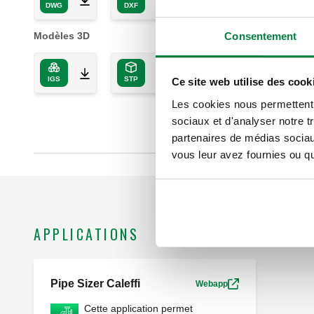
DWG
DXF
PDF
Consentement
Modèles 3D
IGS
STP
BIM
Ce site web utilise des cook
Les cookies nous permettent d
sociaux et d'analyser notre t
partenaires de médias sociaux
vous leur avez fournies ou qu'
APPLICATIONS
Pipe Sizer Caleffi
Webapp
Cette application permet