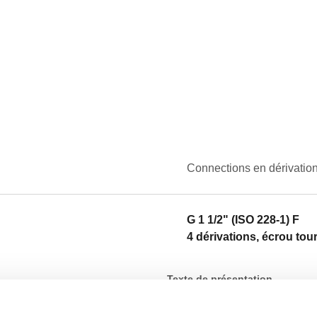
Connections en dérivatio
G 1 1/2" (ISO 228-1) F
4 dérivations, écrou tou
Texte de présentation
CALEFFI, 550031. Collecteur p