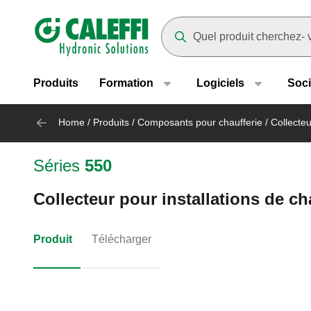
Header main navigation
Suggestions will appear as yo
Produits
Formation
Logiciels
Soci
Home
/
Produits
/
Composants pour chaufferie
/
Collecteu
Séries
550
Collecteur pour installations de ch
Produit
Télécharger