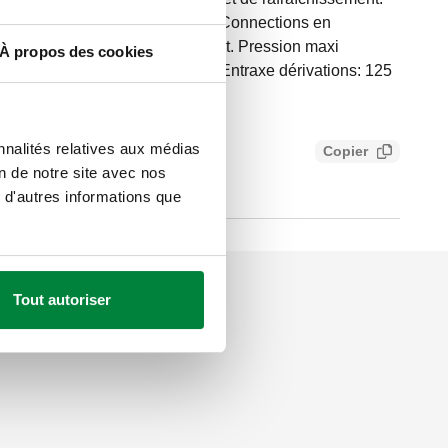
cipal: G 1 1/2" A (ISO 228-1) M. Connections en
1) F, 4 dérivations, écrou tournant. Pression maxi
À propos des cookies
empérature du fluide: 5–110 °C. Entraxe dérivations: 125
nnalités relatives aux médias
Copier
bbc7c443cc9
on de notre site avec nos
 d'autres informations que
Tout autoriser