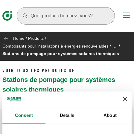
Suggestions will appear as you type
Home
/
Produits
/
... /
Composants pour installations à énergies renouvelables
/
Stations de pompage pour systèmes solaires thermiques
VOIR TOUS LES PRODUITS DE
Stations de pompage pour systèmes
solaires thermiques
Consent
Details
About
Groupe de régulation pour installations