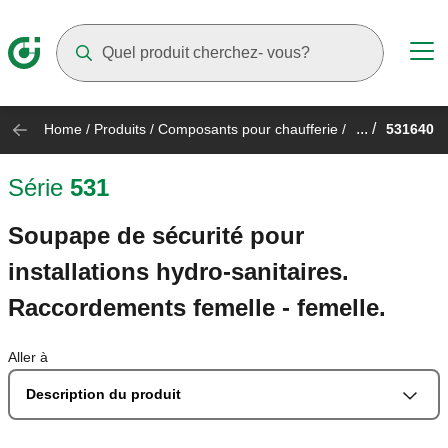
Suggestions will appear as you type
... /
Home
/
Produits
/
Composants pour chaufferie
/
531640
Série
531
Soupape de sécurité pour
installations hydro-sanitaires.
Raccordements femelle - femelle.
Aller à
Description du produit