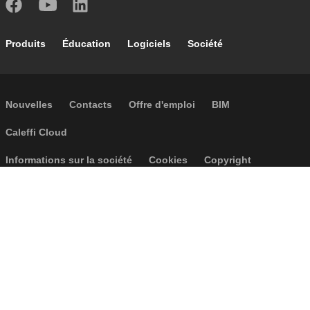
Footer main navigation
Produits
Éducation
Logiciels
Société
Footer secondary navigation
Nouvelles
Contacts
Offre d'emploi
BIM
Caleffi Cloud
Footer menu
Informations sur la société
Cookies
Copyright
Réclamations
Règles de confidentialité
Conditions generales
Accessibilité
P.I. IT04104030962 - © 1961 - 2026
Caleffi S.p.a. | Tous droits réservés