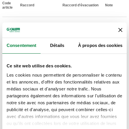
Code
Raccord
Raccord d'évacuation
Note
Actions
article
Rp 1" (EN 10226-
Rp 1 1/4" (EN
531640
-
Coll
1) F
10226-1) F
Consentement
Détails
À propos des cookies
Tarage
4 bar
Ce site web utilise des cookies.
Plans 2D
Les cookies nous permettent de personnaliser le contenu
et les annonces, d'offrir des fonctionnalités relatives aux
médias sociaux et d'analyser notre trafic. Nous
DWG
DXF
PDF
partageons également des informations sur l'utilisation de
notre site avec nos partenaires de médias sociaux, de
Modèles 3D
publicité et d'analyse, qui peuvent combiner celles-ci
avec d'autres informations que vous leur avez fournies
IGS
STP
BIM
ou qu'ils ont collectées lors de votre utilisation de leurs