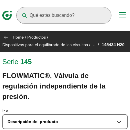
Suggestions will appear as you type
Home
/
Productos
/
... /
Dispositivos para el equilibrado de los circuitos
/
145434 H20
Serie
145
FLOWMATIC®, Válvula de
regulación independiente de la
presión.
Ir a
Descripción del producto