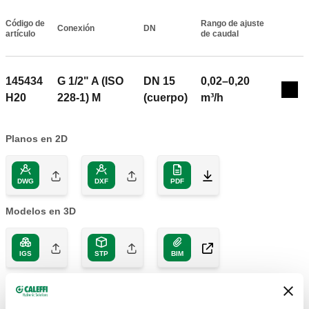
Código de
Rango de ajuste
Conexión
DN
Actions
artículo
de caudal
145434
G 1/2" A (ISO
DN 15
0,02–0,20
Col
H20
228-1) M
(cuerpo)
m³/h
Planos en 2D
DWG
DXF
PDF
Modelos en 3D
IGS
STP
BIM