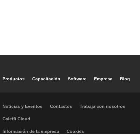
Footer main navigation
Productos
Capacitación
Software
Empresa
Blog
Footer secondary navigation
Noticias y Eventos
Contactos
Trabaja con nosotros
Caleffi Cloud
Footer menu
Información de la empresa
Cookies