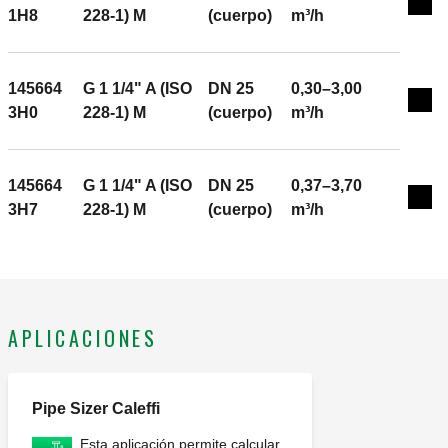
Exp
1H8
228-1) M
(cuerpo)
m³/h
145664
G 1 1/4" A (ISO
DN 25
0,30–3,00
Exp
3H0
228-1) M
(cuerpo)
m³/h
145664
G 1 1/4" A (ISO
DN 25
0,37–3,70
Exp
3H7
228-1) M
(cuerpo)
m³/h
APLICACIONES
Pipe Sizer Caleffi
Esta aplicación permite calcular