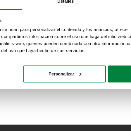
Detalles
s
Racor mecánico para tubos de cobre
recocido o crudo y acero inoxidable.
b se usan para personalizar el contenido y los anuncios, ofrecer
s, compartimos información sobre el uso que haga del sitio web 
 análisis web, quienes pueden combinarla con otra información q
r del uso que haya hecho de sus servicios.
Personalizar