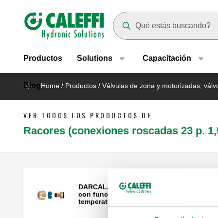
Header main navigation
Suggestions will appear as yo
Productos
Solutions
Capacitación
Blog
Home
/
Productos
/
Válvulas de zona y motorizadas, válvu
VER TODOS LOS PRODUCTOS DE
Racores (conexiones roscadas 23 p. 1,
DARCAL, Racor para tubo multicapa
con funcionamiento continuo a alta
temperatura.