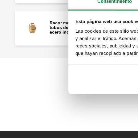
Consentimiento
Esta página web usa cookie
Racor mecánico, monobloque, para
tubos de cobre recocido o crudo y
Las cookies de este sitio we
acero inoxidable.
y analizar el tráfico. Ademá
redes sociales, publicidad y
que hayan recopilado a parti