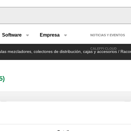
u type
Header se
Software
Empresa
NOTICIAS Y EVENTOS
CALEFFI CLOUD
las mezcladores, colectores de distribución, cajas y accesorios
/
Raco
5)
DARCAL, Racor de diámetro
autoadaptable para tubos de plástico
monocapa o multicapa.