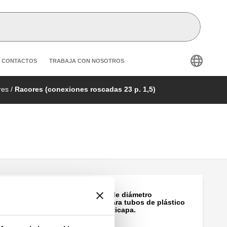
condary navigation
CONTACTOS
TRABAJA CON NOSOTROS
res
/
Racores (conexiones roscadas 23 p. 1,5)
DARCAL, Racor de diámetro
autoadaptable para tubos de plástico
monocapa o multicapa.