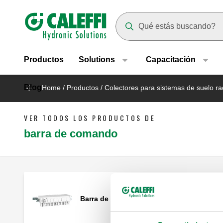
Header main navigation
Suggestions will appear as yo
Productos
Solutions
Capacitación
Blog
Home
/
Productos
/
Colectores para sistemas de suelo ra
VER TODOS LOS PRODUCTOS DE
barra de comando
Barra de mando.