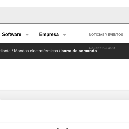
u type
Header se
Software
Empresa
NOTICIAS Y EVENTOS
CALEFFI CLOUD
diante
/
Mandos electrotérmicos
/
barra de comando