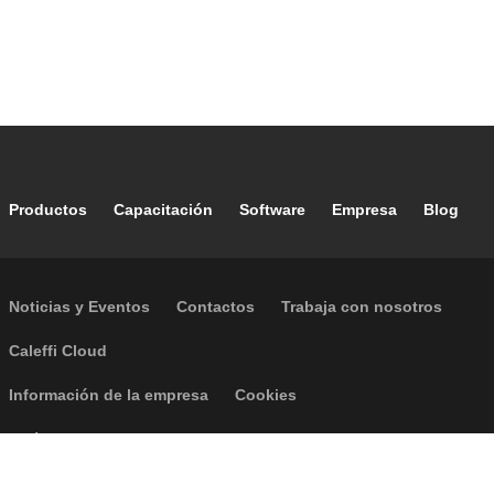
Footer main navigation
Productos
Capacitación
Software
Empresa
Blog
Footer secondary navigation
Noticias y Eventos
Contactos
Trabaja con nosotros
Caleffi Cloud
Footer menu
Información de la empresa
Cookies
Política de Privacidad
Accesibilidad