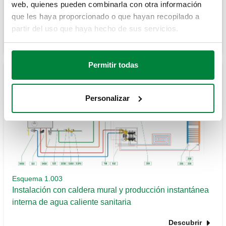
web, quienes pueden combinarla con otra información
Central térmica con regulación climática interna (sin
que les haya proporcionado o que hayan recopilado a
producción de agua caliente sanitaria)
partir del uso que haya hecho de sus servicios.
Descubrir
Permitir todas
Personalizar
Esquema 1.003
Instalación con caldera mural y producción instantánea
interna de agua caliente sanitaria
Descubrir