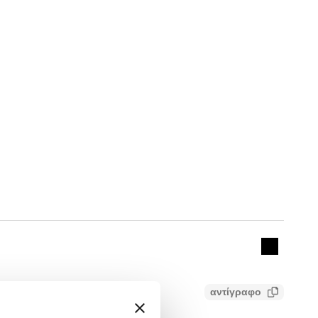
Actions
Collapse 
αντίγραφο