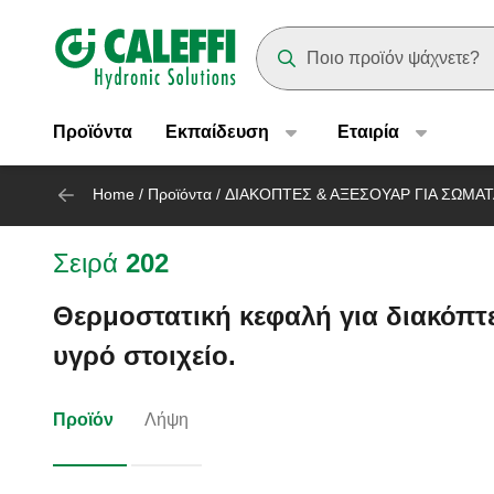
Header main navigation
Suggestions will appear as yo
Προϊόντα
Εκπαίδευση
Eταιρία
Home
/
Προϊόντα
/
ΔΙΑΚΟΠΤΕΣ & ΑΞΕΣΟΥΑΡ ΓΙΑ ΣΩΜΑ
Σειρά
202
Θερμοστατική κεφαλή για διακόπτ
υγρό στοιχείο.
Προϊόν
Λήψη