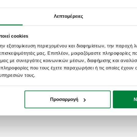
CALEFFI, 202000. Θερμοστατ
αισθητήριο με υγρό στοιχείο
Λεπτομέρειες
αντιστοιχεί σε ένα εύρος ρύ
θερμοκρασίας χώρου: 16 - 26
περιβάλλοντος. Για τους διακό
οιεί cookies
221, 222, 22 3, 224, 225, 226
την εξατομίκευση περιεχομένου και διαφημίσεων, την παροχή 
 επισκεψιμότητάς μας. Επιπλέον, μοιραζόμαστε πληροφορίες π
SCIP code
ό μας με συνεργάτες κοινωνικών μέσων, διαφήμισης και αναλύσ
f39f3201-e256-450c-aed4-42
 πληροφορίες που τους έχετε παραχωρήσει ή τις οποίες έχουν σ
υπηρεσιών τους.
Προσαρμογή
Ν