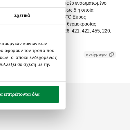
ική κεφαλή για διακόπτες καλοριφέρ ενσωματωμένο
. Βαθμονομημένη κλίμακα από ❄ έως 5 η οποία
Σχετικά
θμισης θερμοκρασίας από 7°C - 28°C Eύρος
°C. Με οθόνη LCD, για εμφάνιση θερμοκρασίας
πτες 338, 339, 401, 402, 425, 426, 421, 422, 455, 220,
 και 227. Με αντάπτορα.
λειτουργιών κοινωνικών
ου αφορούν τον τρόπο που
αντίγραφο
εων, οι οποίοι ενδεχομένως
f4fa77145b
υλλέξει σε σχέση με την
α επιτρέπονται όλα